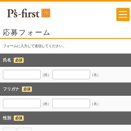
応募フォーム
フォームに入力して送信してください。
氏名
必須
（姓）
（名）
フリガナ
必須
（姓）
（名）
性別
必須