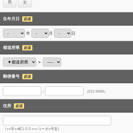
男
女
生年月日
必須
年
月
日
都道府県
必須
＞
郵便番号
必須
-
（012-3456）
住所
必須
（○○市○○町1-2-3 ○○○コーポ○号室）