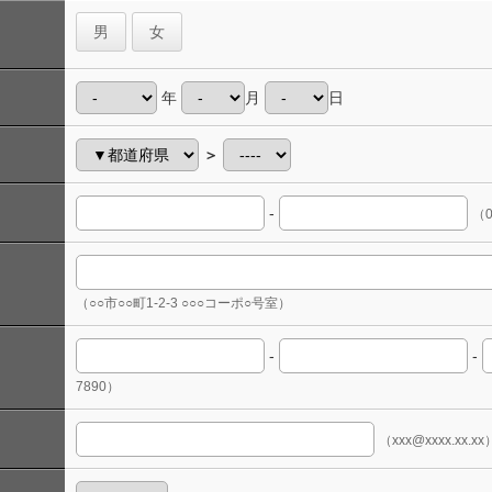
男
女
年
月
日
＞
-
（0
（○○市○○町1-2-3 ○○○コーポ○号室）
-
-
7890）
（xxx@xxxx.xx.xx