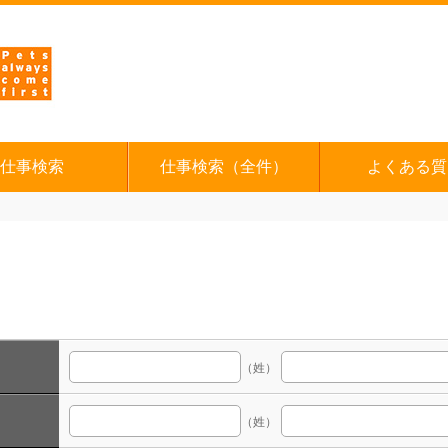
仕事検索
仕事検索（全件）
よくある質
（姓）
（姓）