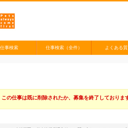
仕事検索
仕事検索（全件）
よくある質
この仕事は既に削除されたか、募集を終了しておりま