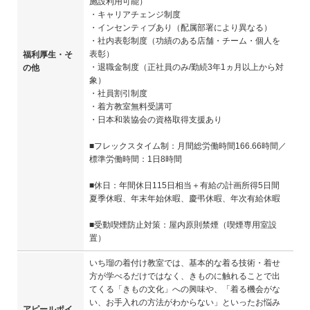
施設利用可能）
・キャリアチェンジ制度
・インセンティブあり（配属部署により異なる）
・社内表彰制度（功績のある店舗・チーム・個人を
表彰）
福利厚生・そ
・退職金制度（正社員のみ/勤続3年1ヵ月以上から対
の他
象）
・社員割引制度
・着方教室無料受講可
・日本和装協会の資格取得支援あり
■フレックスタイム制：月間総労働時間166.66時間／
標準労働時間：1日8時間
■休日：年間休日115日相当＋有給の計画所得5日間
夏季休暇、年末年始休暇、慶弔休暇、年次有給休暇
■受動喫煙防止対策：屋内原則禁煙（喫煙専用室設
置）
いち瑠の着付け教室では、基本的な着る技術・着せ
方が学べるだけではなく、きものに触れることで出
てくる「きもの文化」への興味や、「着る機会がな
い、お手入れの方法がわからない」といったお悩み
アピールポイ