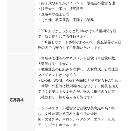
・終了式やおでかけイベント、販売会の運営管理
・販売会のご案内、接客販売
・進級率や売上管理
・その他、教室運営に不随する業務
OPENまではしっかりと約1年かけて準備期間を経
て、新店長として着任頂きます。
OPEN後もサポート体制があるので、呉服業界が未経
験の方でも安心してご勤務いただけます。
・育成や管理等のマネジメント経験（※経験年数、
人数等は問いません）
・教室運営の仕組みを理解し、人材育成、管理運営
マネジメントができる方
・Excel、Word、PowerPointなど基本的なPCスキル
・就業中の服装は原則着物となります。何枚も揃え
て頂く必要はありませんが、購入に抵抗のない方
（社割あり、持ち込みも可能です）
応募資格
・ジムやスクール運営のご経験や美意識を高く持
ち、女性が輝ける商材の取り扱い経験
例）美容外科、サロン、ヘアケア、エステ、化粧
品、リゾートホテル、etc…