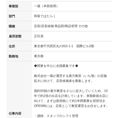
一蔵（本部採用）
事業部
和装ではたらく
部門
店長/店長候補 商品部/商品管理 その他
職種
正社員
雇用形態
東京都千代田区丸の内3-1-1 国際ビル2階
住所
東京都
勤務地
◆関東を中心に全国募集です◆
株式会社一蔵が運営する着方教室（いち瑠）の店舗
拡大に向けて、店長候補者を募集します。
国約50校の着方教室をさらに拡大していくため、10
年で約2倍の出店を計画しています。来期新規出店に
向けて、まずは新宿校にて約1年間業務を習得頂き、
OPEN時には、店長として教室運営をお任せします。
仕事内容
・講師、スタッフのシフト管理