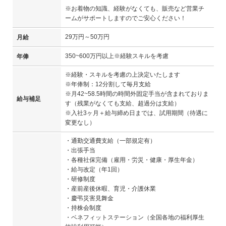
※お着物の知識、経験がなくても、販売など営業チ
ームがサポートしますのでご安心ください！
29万円～50万円
月給
350~600万円以上※経験スキルを考慮
年俸
※経験・スキルを考慮の上決定いたします
※年俸制：12分割して毎月支給
※月42~58.5時間の時間外固定手当が含まれておりま
給与補足
す（残業がなくても支給、超過分は支給）
※入社3ヶ月＋給与締め日までは、試用期間（待遇に
変更なし）
・通勤交通費支給（一部規定有）
・出張手当
・各種社保完備（雇用・労災・健康・厚生年金）
・給与改定（年1回）
・研修制度
・産前産後休暇、育児・介護休業
・慶弔災害見舞金
・持株会制度
・ベネフィットステーション（全国各地の福利厚生