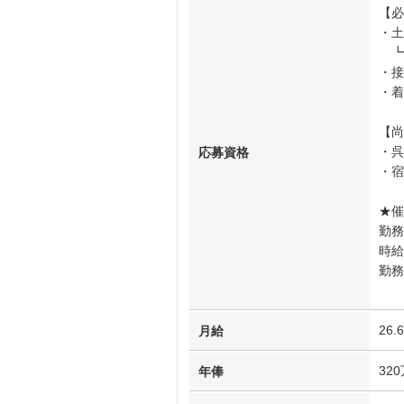
【必
・土
┗
・接
・着
【尚
・呉
応募資格
・宿
★催
勤務
時
勤
※
26
月給
32
年俸