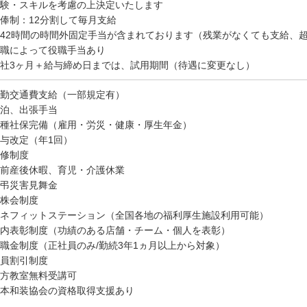
験・スキルを考慮の上決定いたします
俸制：12分割して毎月支給
42時間の時間外固定手当が含まれております（残業がなくても支給、
職によって役職手当あり
社3ヶ月＋給与締め日までは、試用期間（待遇に変更なし）
勤交通費支給（一部規定有）
泊、出張手当
種社保完備（雇用・労災・健康・厚生年金）
与改定（年1回）
修制度
前産後休暇、育児・介護休業
弔災害見舞金
株会制度
ネフィットステーション（全国各地の福利厚生施設利用可能）
内表彰制度（功績のある店舗・チーム・個人を表彰）
職金制度（正社員のみ/勤続3年1ヵ月以上から対象）
員割引制度
方教室無料受講可
本和装協会の資格取得支援あり