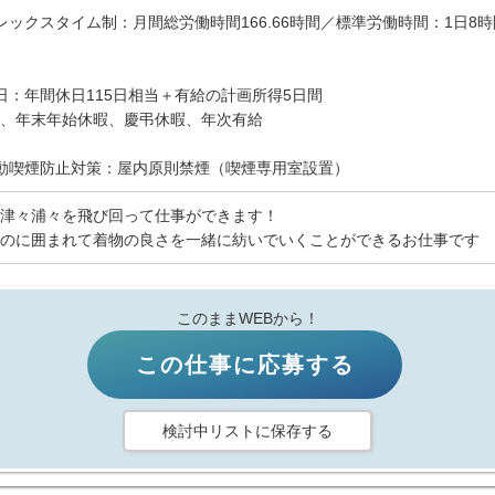
レックスタイム制：月間総労働時間166.66時間／標準労働時間：1日8時間 
日：年間休日115日相当＋有給の計画所得5日間
、年末年始休暇、慶弔休暇、年次有給
動喫煙防止対策：屋内原則禁煙（喫煙専用室設置）
津々浦々を飛び回って仕事ができます！
のに囲まれて着物の良さを一緒に紡いでいくことができるお仕事です
このままWEBから！
この仕事に応募する
検討中リストに保存する