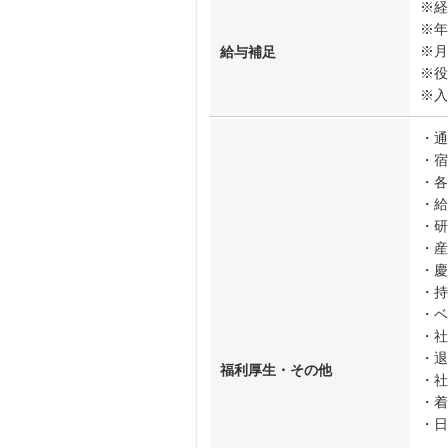
※経
※年
※月
給与補足
※役
※入
・通
・宿
・各
・給
・研
・産
・慶
・持
・ベ
・社
・退
福利厚生・その他
・社
・着
・日