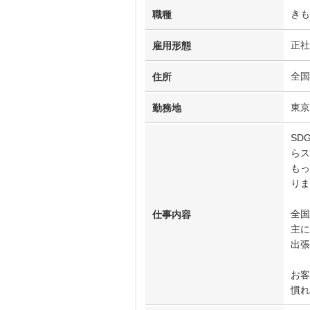
きも
職種
正社
雇用形態
全国
住所
東京
勤務地
SD
らス
もっ
りま
全国
仕事内容
主に
出張
お客
慣れ