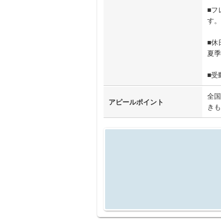
■フ
す。
■休
夏季
■受
全国
アピールポイント
きも