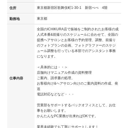
東京都新宿区歌舞伎町1-30-1 新宿ぺぺ 4階
住所
東京都
勤務地
全国のICHIKURA店で振袖をご制約されたお客様の成
人式本番&前撮りのスケジュールに合わせて、全国の
提携ヘアサロンとお客様の予約管理、調整、前撮り
のフォトプランの企画、フォトグラファーのスケジ
ュール調整を行っている本部でのアシスタント事務
になります。
＜具体的には・・＞
店舗向けマニュアル作成の資料整理
ご案内、請求書の処理、
仕事内容
お客様向け&ヘアサロン向けのご案内資料の作成、発
送
電話対応などなど・・・
営業部をサポートするバックオフィスとして、お仕
事をお願いします。
かんたんなPC業務が出来ればOKです。
業界未経験でも丁寧にサポートします！