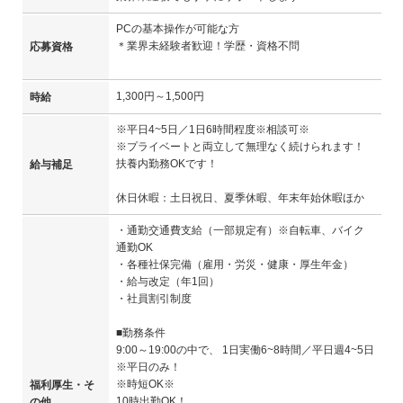
PCの基本操作が可能な方
＊業界未経験者歓迎！学歴・資格不問
応募資格
1,300円～1,500円
時給
※平日4~5日／1日6時間程度※相談可※
※プライベートと両立して無理なく続けられます！
扶養内勤務OKです！
給与補足
休日休暇：土日祝日、夏季休暇、年末年始休暇ほか
・通勤交通費支給（一部規定有）※自転車、バイク
通勤OK
・各種社保完備（雇用・労災・健康・厚生年金）
・給与改定（年1回）
・社員割引制度
■勤務条件
9:00～19:00の中で、 1日実働6~8時間／平日週4~5日
※平日のみ！
※時短OK※
福利厚生・そ
10時出勤OK！
の他