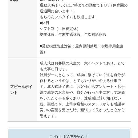
退勤16時もしくは17時までの勤務でもOK（保育園の
送迎間に合います！）
もちろんフルタイムも歓迎します！
■休日
シフト制（土日祝定休）
夏季休暇、年末年始休暇、年次有給休暇
■受動喫煙防止対策：屋内原則禁煙（喫煙専用室設
置）
成人式はお客様の人生の一大イベントであり、とて
も大事な日です。
社員が一丸となって、成功に繋げていく道を自分が
作れるというのは、とてもやりがいのある仕事で
す。成人式終了後に、お客様からアンケート・お手
アピールポイ
紙で感謝のお言葉や、自分が行った事に対して評価
ント
をいただく事も多くあり、達成感は計り知れない
程、実感でき、上司や店舗のスタッフからも感謝や
労いの言葉を受けた時、頑張って良かったと心から
思えます。
このままWEBから！