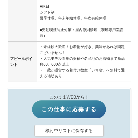
■休日
シフト制
夏季休暇、年末年始休暇、年次有給休暇
■受動喫煙防止対策：屋内原則禁煙（喫煙専用室設
置）
・未経験大歓迎！お着物が好き、興味があれば問題
ございません！
・人気モデル着用の振袖や名産地のお着物まで商品
アピールポイ
数60、000点以上
ント
・一蔵が運営する着付け教室「いち瑠」へ無料で通
える補助あり
このままWEBから！
この仕事に応募する
検討中リストに保存する