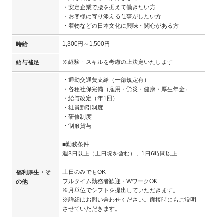
・安定企業で腰を据えて働きたい方
・お客様に寄り添える仕事がしたい方
・着物などの日本文化に興味・関心がある方
1,300円～1,500円
時給
※経験・スキルを考慮の上決定いたします
給与補足
・通勤交通費支給（一部規定有）
・各種社保完備（雇用・労災・健康・厚生年金）
・給与改定（年1回）
・社員割引制度
・研修制度
・制服貸与
■勤務条件
週3日以上（土日祝を含む）、1日6時間以上
土日のみでもOK
福利厚生・そ
フルタイム勤務者歓迎・WワークOK
の他
※月単位でシフトを提出していただきます。
※詳細はお問い合わせください。面接時にもご説明
させていただきます。