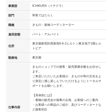
ICHIKURA（イチクラ）
事業部
和装ではたらく
部門
きもの・振袖コーディネーター
職種
パート・アルバイト
雇用形態
東京都新宿区西新宿6-6-2ヒルトン東京地下1階ヒル
住所
トピア
東京都
勤務地
きものショップでの接客・販売業務全般をお任せし
ます。
ご来店いただいたお客様が、きものや和の文化をよ
り身近に感じ楽しんでいただけるようにトータルサ
ポートをお願いします。
【具体的には】
・着物の販売会や催事の企画、お客様へのご案内
・お客様への商品のご紹介、及びコーディネートな
仕事内容
ど接客対応