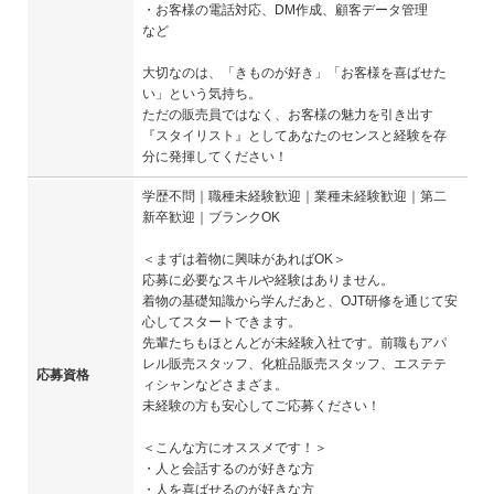
・お客様の電話対応、DM作成、顧客データ管理
など
大切なのは、「きものが好き」「お客様を喜ばせた
い」という気持ち。
ただの販売員ではなく、お客様の魅力を引き出す
『スタイリスト』としてあなたのセンスと経験を存
分に発揮してください！
学歴不問｜職種未経験歓迎｜業種未経験歓迎｜第二
新卒歓迎｜ブランクOK
＜まずは着物に興味があればOK＞
応募に必要なスキルや経験はありません。
着物の基礎知識から学んだあと、OJT研修を通じて安
心してスタートできます。
先輩たちもほとんどが未経験入社です。前職もアパ
レル販売スタッフ、化粧品販売スタッフ、エステテ
応募資格
ィシャンなどさまざま。
未経験の方も安心してご応募ください！
＜こんな方にオススメです！＞
・人と会話するのが好きな方
・人を喜ばせるのが好きな方