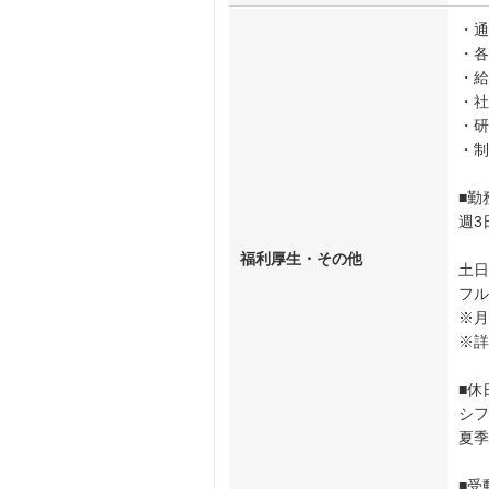
・通
・各
・給
・社
・研
・制
■勤
週3
福利厚生・その他
土日
フル
※月
※詳
■休
シフ
夏季
■受