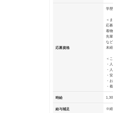
学歴
＜ま
応募
着物
先輩
など
未経
応募資格
＜こ
・人
・人
・安
・お
・着
1,3
時給
※経
給与補足