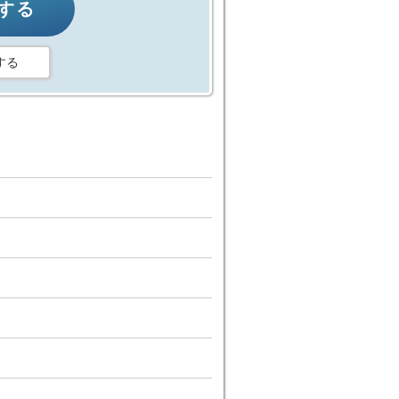
する
する