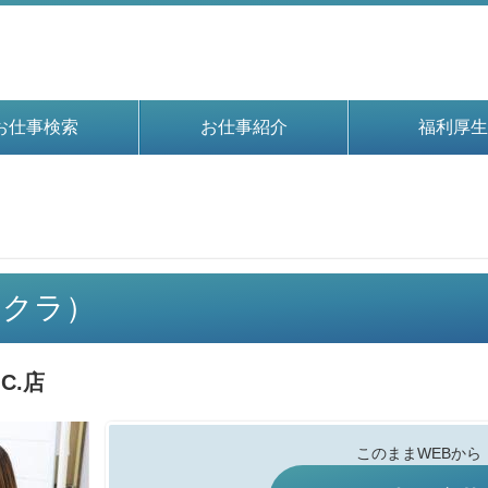
お仕事検索
お仕事紹介
福利厚生
イチクラ）
C.店
このままWEBから