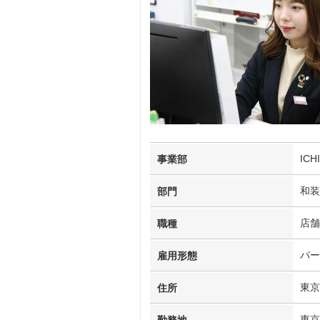
IC
事業部
和装
部門
店舗
職種
パー
雇用形態
東京
住所
東京