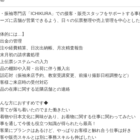
・振袖専門店「ICHIKURA」での接客・販売スタッフをサポートする
ムーズに店舗が営業できるよう、日々の伝票整理や売上管理を中心とした
体的には…】
出金の管理
注や経費精算、日次出納帳、月次精査報告
末月初の請求書処理
上伝票システムへの入力
品の棚卸や入荷・出荷に伴う搬入出
話応対（振袖来店予約、教室受講変更、前撮り撮影日程調整など）
客様ご来店時の受付対応
品の在庫に関する近隣店舗との連絡
んな方におすすめです◆
育てが落ち着いたのでまた働きたい
着物や日本文化に興味があり、お着物に関する仕事に関わってみたい
事を通して今後も役立つ知識が得られたら最高！
客業にブランクはあるけど、やっぱりお客様と触れ合う仕事は好き
客や販売スキルとは別に事務スキルも伸ばしたい