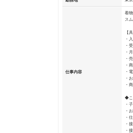
勤務地
着物
ス
【具
・入
・受
・月
・売
・商
・電
仕事内容
・お
・商
◆こ
・子
・お
・仕
・接
・接