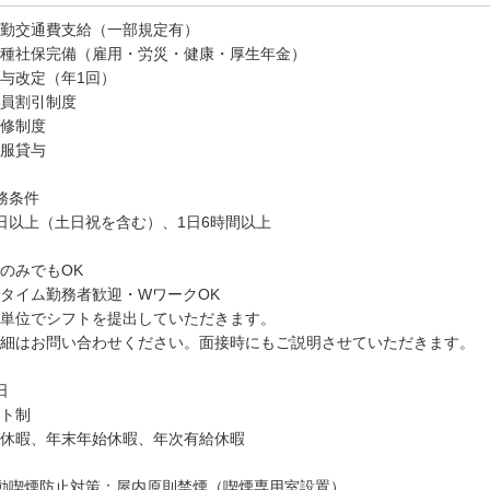
勤交通費支給（一部規定有）
種社保完備（雇用・労災・健康・厚生年金）
与改定（年1回）
員割引制度
修制度
服貸与
務条件
日以上（土日祝を含む）、1日6時間以上
のみでもOK
タイム勤務者歓迎・WワークOK
単位でシフトを提出していただきます。
細はお問い合わせください。面接時にもご説明させていただきます。
日
ト制
休暇、年末年始休暇、年次有給休暇
動喫煙防止対策：屋内原則禁煙（喫煙専用室設置）