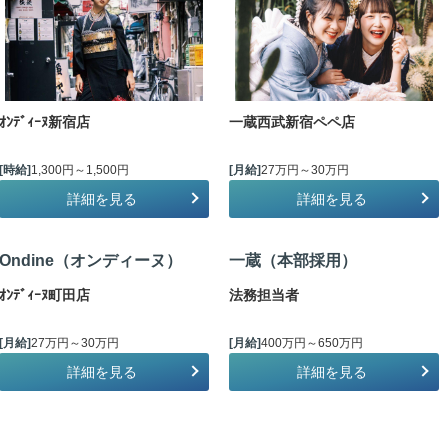
ｵﾝﾃﾞｨｰﾇ新宿店
一蔵西武新宿ペペ店
[時給]
1,300円～1,500円
[月給]
27万円～30万円
詳細を見る
詳細を見る
Ondine（オンディーヌ）
一蔵（本部採用）
ｵﾝﾃﾞｨｰﾇ町田店
法務担当者
[月給]
27万円～30万円
[月給]
400万円～650万円
詳細を見る
詳細を見る