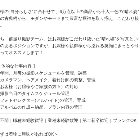
様の”自分らしさ”に合わせて、6万点以上の商品から十人十色の”晴れ姿
の古典柄から、モダンやモードまで豊富な振袖を取り揃え、こだわり抜
。
ち「前撮り撮影チーム」はお嬢様がこだわり抜いた”晴れ姿”を写真と
のあるポジションですが、お嬢様や親御様から溢れる笑顔にきっとやり
ってオススメします！
具体的な仕事内容 】
年間、月毎の撮影スケジュールを管理、調整
カメラマン、ヘアメイク、着付け師の調整、管理
お客様（お嬢様やご家族の方々）の対応
撮影当日のタイムスケジュール管理
ォトセレクター(アルバイト)の管理、育成
アルバムの作成～納品、プラン内容の管理
不問｜職種未経験歓迎｜業種未経験歓迎｜第二新卒歓迎｜ブランクOK
ずは着物に興味があればOK＞