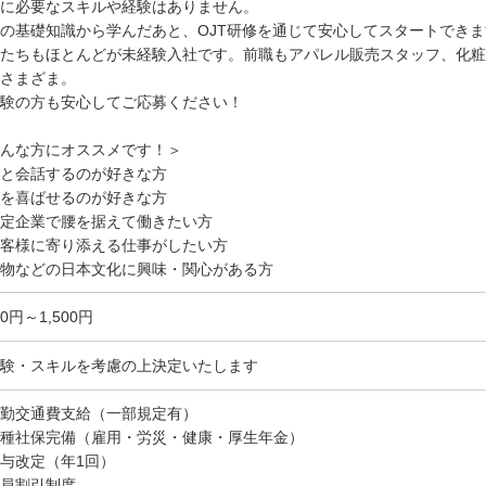
に必要なスキルや経験はありません。
の基礎知識から学んだあと、OJT研修を通じて安心してスタートできま
たちもほとんどが未経験入社です。前職もアパレル販売スタッフ、化粧
さまざま。
験の方も安心してご応募ください！
んな方にオススメです！＞
と会話するのが好きな方
を喜ばせるのが好きな方
定企業で腰を据えて働きたい方
客様に寄り添える仕事がしたい方
物などの日本文化に興味・関心がある方
00円～1,500円
験・スキルを考慮の上決定いたします
勤交通費支給（一部規定有）
種社保完備（雇用・労災・健康・厚生年金）
与改定（年1回）
員割引制度