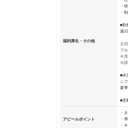
・研
・制
■勤
週3
福利厚生・その他
土日
フル
※月
※詳
■休
シフ
夏季
■受
・き
・厚
アピールポイント
・キ