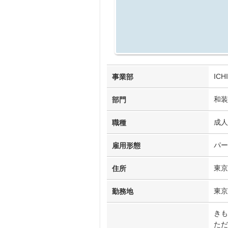
IC
事業部
和装
部門
成人
職種
パー
雇用形態
東京
住所
東京
勤務地
きも
ただ