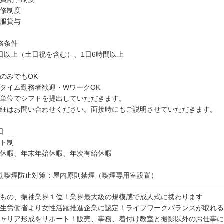
修制度
服貸与
務条件
日以上（土日祝を含む）、1日6時間以上
のみでもOK
タイム勤務者歓迎・WワークOK
単位でシフトを提出していただきます。
細はお問い合わせください。面接時にもご説明させていただきます。
日
ト制
休暇、年末年始休暇、年次有給休暇
動喫煙防止対策：屋内原則禁煙（喫煙専用室設置）
もの、振袖業界１位！業界最大級の規模感で成人式に携わります
生労働省より女性活躍推進企業に認定！ライフワークバランスが取れる
ャリア形成をサポート！販売、事務、着付け教室と撮影以外のお仕事に