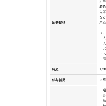
応募
着物
先輩
など
未経
応募資格
＜こ
・人
・人
・安
・お
・着
1,3
時給
※経
給与補足
・通
・各
・給
・社