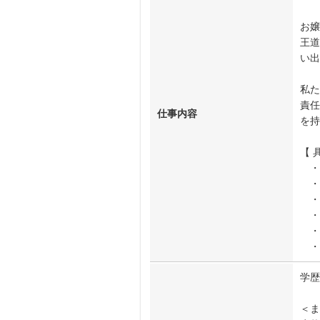
お嬢
王道
い出
私た
責任
仕事内容
を持
【 
・
・
・
・
・フ
・
学歴
＜ま