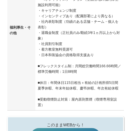
施設利用可能）
・キャリアチェンジ制度
・インセンティブあり（配属部署により異なる）
・社内表彰制度（功績のある店舗・チーム・個人を
表彰）
福利厚生・そ
・退職金制度（正社員のみ/勤続3年1ヵ月以上から対
の他
象）
・社員割引制度
・着方教室無料受講可
・日本和装協会の資格取得支援あり
■フレックスタイム制：月間総労働時間166.66時間／
標準労働時間：1日8時間
■休日：年間休日115日相当＋有給の計画所得5日間
夏季休暇、年末年始休暇、慶弔休暇、年次有給休暇
■受動喫煙防止対策：屋内原則禁煙（喫煙専用室設
置）
このままWEBから！