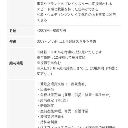
事業やブランドのブレイクスルーに直接関われる
スピード感と裁量を持った仕事ができる
和装・ウェディングという文化性のある事業に関与
できる
400万円～650万円
月給
33万～54万円以上※経験スキルを考慮
年俸
※経験・スキルを考慮の上決定いたします
※年俸制：12分割して毎月支給
※役職手当含む
給与補足
※入社3ヶ月＋給与締め日までは、試用期間（待遇に
変更なし）
・通勤交通費支給（一部規定有）
・出張手当
・各種社保完備（雇用・労災・健康・厚生年金）
・給与改定（年1回）
・研修制度
・産前産後休暇、育児・介護休業
・慶弔災害見舞金
・持株会制度
・ベネフィットステーション（全国各地の福利厚生