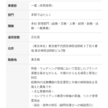
一蔵（本部採用）
事業部
本部ではたらく
部門
本社 管理部門（総務・労務・人事・経理・財務・法
職種
務・一般事務）
正社員
雇用形態
（東京本社）東京都千代田区神田須田町２丁目５番
住所
地 東京神田須田町ビル7階
東京都
勤務地
和装・ウェディング領域において安定したブランド
基盤を築きながらも、今後のさらなる成長と変化に
対応
総務内の法務機能の安定運営と今後の体制強化を見
据えた募集です。
＜主な業務内容＞
・コンプライアンス教育や研修の実施、リスク管理
委員会
・訴訟・係争の対応（顧問弁護士への相談窓口）