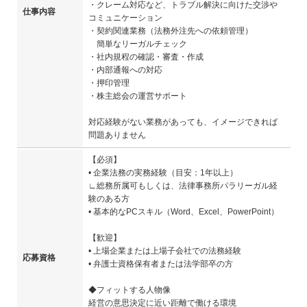
・クレーム対応など、トラブル解決に向けた交渉や
仕事内容
コミュニケーション
・契約関連業務（法務外注先への依頼管理）
簡単なリーガルチェック
・社内規程の確認・審査・作成
・内部通報への対応
・押印管理
・株主総会の運営サポート
対応経験がない業務があっても、イメージできれば
問題ありません
【必須】
• 企業法務の実務経験（目安：1年以上）
∟総務所属可もしくは、法律事務所パラリーガル経
験のある方
• 基本的なPCスキル（Word、Excel、PowerPoint）
【歓迎】
• 上場企業または上場子会社での法務経験
応募資格
• 弁護士資格保有者または法学部卒の方
◆フィットする人物像
経営の意思決定に近い距離で働ける環境