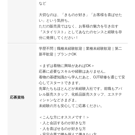
など
大切なのは、「きものが好き」「お客様を喜ばせた
い」という気持ち。
ただの販売員ではなく、お客様の魅力を引き出す
『スタイリスト』としてあなたのセンスと経験を存
分に発揮してください！
学歴不問｜職種未経験歓迎｜業種未経験歓迎｜第二
新卒歓迎｜ブランクOK
＜まずは着物に興味があればOK＞
応募に必要なスキルや経験はありません。
着物の基礎知識から学んだあと、OJT研修を通じて安
心してスタートできます。
先輩たちもほとんどが未経験入社です。前職もアパ
レル販売スタッフ、化粧品販売スタッフ、エステテ
応募資格
ィシャンなどさまざま。
未経験の方も安心してご応募ください。
＜こんな方にオススメです！＞
・人と会話するのが好きな方
・人を喜ばせるのが好きな方
・安定企業で腰を据えて働きたい方