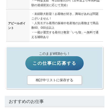
・一時金支給 年2回/各5万円（次年度より年間利益
額の達成状況に応じて支給）
・未経験大歓迎！お着物が好き、興味があれば問題
ございません！
・人気モデル着用の振袖や名産地のお着物まで商品
アピールポイ
数60、000点以上
ント
・一蔵が運営する着付け教室「いち瑠」へ無料で通
える補助あり
このままWEBから！
この仕事に応募する
検討中リストに保存する
おすすめのお仕事