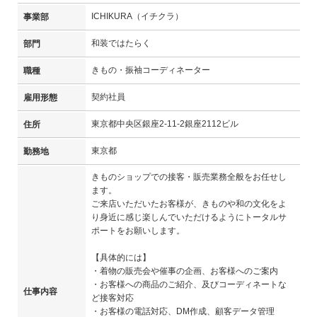
ICHIKURA（イチクラ）
事業部
和装ではたらく
部門
きもの・振袖コーディネーター
職種
契約社員
雇用形態
東京都中央区銀座2-11-2銀座2112ビル
住所
東京都
勤務地
きものショップでの接客・販売業務全般をお任せし
ます。
ご来店いただいたお客様が、きものや和の文化をよ
り身近に感じ楽しんでいただけるようにトータルサ
ポートをお願いします。
【具体的には】
・着物の販売会や催事の企画、お客様へのご案内
・お客様への商品のご紹介、及びコーディネートな
仕事内容
ど接客対応
・お客様の電話対応、DM作成、顧客データ管理