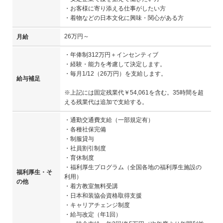
・お客様に寄り添える仕事がしたい方
・着物などの日本文化に興味・関心がある方
26万円～
月給
・年俸制312万円＋インセンティブ
・経験・能力を考慮して決定します。
・毎月1/12（26万円）を支給します。
給与補足
※上記には固定残業代￥54,061を含む。35時間を超
える残業代は追加で支給する。
・通勤交通費支給（一部規定有）
・各種社保完備
・制服貸与
・社員割引制度
・育休制度
・福利厚生プログラム（全国各地の福利厚生施設の
福利厚生・そ
利用）
の他
・着方教室無料受講
・日本和装協会資格取得支援
・キャリアチェンジ制度
・給与改定（年1回）