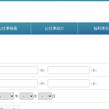
お仕事検索
お仕事紹介
福利厚生
（姓）
（名）
（姓）
（名）
年
月
日