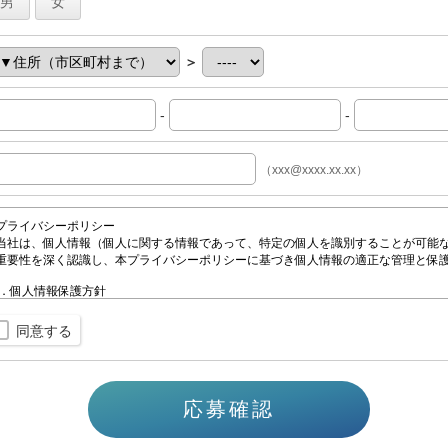
男
女
＞
-
-
（xxx@xxxx.xx.xx）
同意する