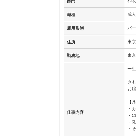
和装
部門
成人
職種
パー
雇用形態
東京
住所
東京
勤務地
一生
きも
お嬢
【具
・カ
仕事内容
・C
・発
・そ