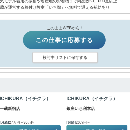
気モデル着用の振袖や名産地のお着物まで商品数60、000点以上
蔵が運営する着付け教室「いち瑠」へ無料で通える補助あり
このままWEBから！
この仕事に応募する
検討中リストに保存する
ICHIKURA（イチクラ）
ICHIKURA（イチクラ）
一蔵新宿店
銀座いち利本店
[月給]
27万円～30万円
[月給]
26万円～