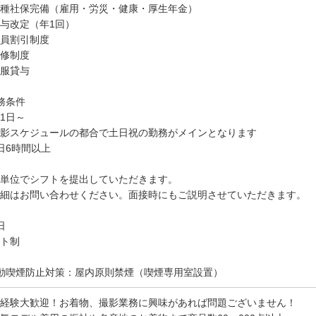
種社保完備（雇用・労災・健康・厚生年金）
与改定（年1回）
員割引制度
修制度
服貸与
務条件
1日～
影スケジュールの都合で土日祝の勤務がメインとなります
日6時間以上
単位でシフトを提出していただきます。
細はお問い合わせください。面接時にもご説明させていただきます。
日
ト制
動喫煙防止対策：屋内原則禁煙（喫煙専用室設置）
経験大歓迎！お着物、撮影業務に興味があれば問題ございません！