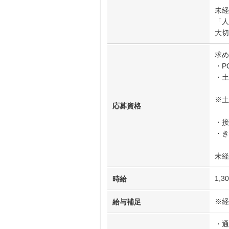
未経
「人
大切
求め
・P
・土
※土
応募資格
・接
・き
未経
1,3
時給
※経
給与補足
・通