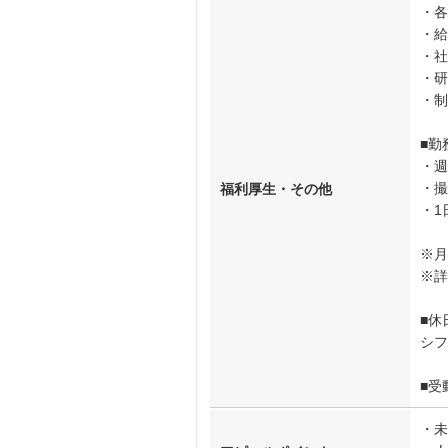
・各
・給
・社
・研
・制
■勤
・週
・撮
福利厚生・その他
・1
※月
※詳
■休
シフ
■受
・未