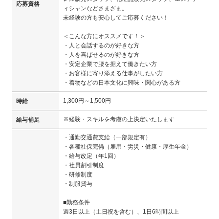
応募資格
ィシャンなどさまざま。
未経験の方も安心してご応募ください！
＜こんな方にオススメです！＞
・人と会話するのが好きな方
・人を喜ばせるのが好きな方
・安定企業で腰を据えて働きたい方
・お客様に寄り添える仕事がしたい方
・着物などの日本文化に興味・関心がある方
1,300円～1,500円
時給
※経験・スキルを考慮の上決定いたします
給与補足
・通勤交通費支給（一部規定有）
・各種社保完備（雇用・労災・健康・厚生年金）
・給与改定（年1回）
・社員割引制度
・研修制度
・制服貸与
■勤務条件
週3日以上（土日祝を含む）、1日6時間以上