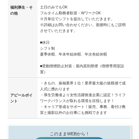
土日のみでもOK
福利厚生・そ
フルタイム勤務者歓迎・WワークOK
の他
※月単位でシフトを提出していただきます。
※詳細はお問い合わせください。面接時にもご説明
させていただきます。
■休日
シフト制
夏季休暇、年末年始休暇、年次有給休暇
■受動喫煙防止対策：屋内原則禁煙（喫煙専用室設
置）
・きもの、振袖業界１位！業界最大級の規模感で成
人式に携わります
・厚生労働省より女性活躍推進企業に認定！ライフ
アピールポイ
ワークバランスが取れる環境を目指します！
ント
・キャリア形成をサポート！販売、事務、着付け教
室と撮影以外のお仕事にも挑戦できます
このままWEBから！