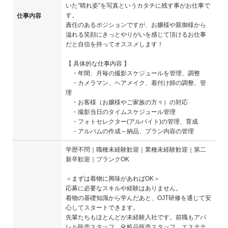
いた”晴れ姿”を写真というカタチに残す事がお仕事で
す。
仕事内容
責任のあるポジションですが、お嬢様や親御様から
溢れる笑顔にきっとやりがいを感じて頂けるお仕事
だと自信を持ってオススメします！
【 具体的な仕事内容 】
・年間、月毎の撮影スケジュールを管理、調整
・カメラマン、ヘアメイク、着付け師の調整、管
理
・お客様（お嬢様やご家族の方々）の対応
・撮影当日のタイムスケジュール管理
・フォトセレクター(アルバイト)の管理、育成
・アルバムの作成～納品、プラン内容の管理
学歴不問｜職種未経験歓迎｜業種未経験歓迎｜第二
新卒歓迎｜ブランクOK
＜まずは着物に興味があればOK＞
応募に必要なスキルや経験はありません。
着物の基礎知識から学んだあと、OJT研修を通じて安
心してスタートできます。
先輩たちもほとんどが未経験入社です。前職もアパ
レル販売スタッフ、化粧品販売スタッフ、エステテ