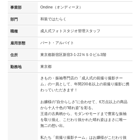
Ondine（オンディーヌ）
事業部
和装ではたらく
部門
成人式フォトスタジオ管理スタッフ
職種
パート・アルバイト
雇用形態
東京都新宿区新宿3-1-22ＮＳＯビル3階
住所
東京都
勤務地
きもの・振袖専門店の「成人式の前撮り撮影チー
ム」の一員として、年間200名以上の前撮り撮影に携
わっていただきます！
お嬢様の”自分らしさ”に合わせて、6万点以上の商品
から十人十色の”晴れ姿”を彩る。
王道の古典柄から、モダンやモードまで豊富な振袖
を取り揃え、こだわり抜かれた晴れ姿はまさに唯一
無二の想い出。
私たち「前撮り撮影チーム」はお嬢様がこだわり抜