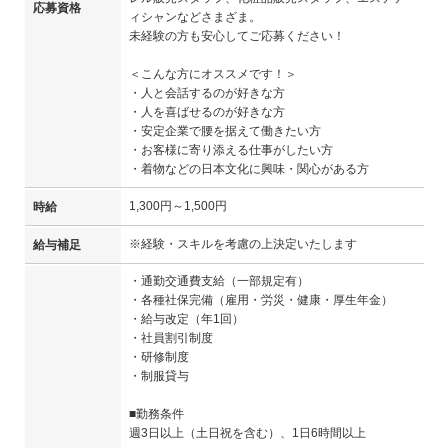
応募資格
ィシャンなどさまざま。
未経験の方も安心してご応募ください！
＜こんな方にオススメです！＞
・人と会話するのが好きな方
・人を喜ばせるのが好きな方
・安定企業で腰を据えて働きたい方
・お客様に寄り添える仕事がしたい方
・着物などの日本文化に興味・関心がある方
1,300円～1,500円
時給
※経験・スキルを考慮の上決定いたします
給与補足
・通勤交通費支給（一部規定有）
・各種社保完備（雇用・労災・健康・厚生年金）
・給与改定（年1回）
・社員割引制度
・研修制度
・制服貸与
■勤務条件
週3日以上（土日祝を含む）、1日6時間以上