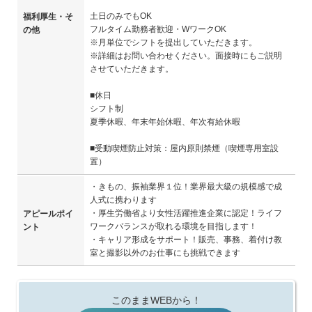
土日のみでもOK
福利厚生・そ
フルタイム勤務者歓迎・WワークOK
の他
※月単位でシフトを提出していただきます。
※詳細はお問い合わせください。面接時にもご説明
させていただきます。
■休日
シフト制
夏季休暇、年末年始休暇、年次有給休暇
■受動喫煙防止対策：屋内原則禁煙（喫煙専用室設
置）
・きもの、振袖業界１位！業界最大級の規模感で成
人式に携わります
・厚生労働省より女性活躍推進企業に認定！ライフ
アピールポイ
ワークバランスが取れる環境を目指します！
ント
・キャリア形成をサポート！販売、事務、着付け教
室と撮影以外のお仕事にも挑戦できます
このままWEBから！