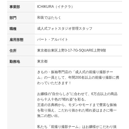
ICHIKURA（イチクラ）
事業部
和装ではたらく
部門
成人式フォトスタジオ管理スタッフ
職種
パート・アルバイト
雇用形態
東京都台東区上野3-17-7G-SQUARE上野9階
住所
東京都
勤務地
きもの・振袖専門店の「成人式の前撮り撮影チー
ム」の一員として、年間200名以上の前撮り撮影に携
わっていただきます！
お嬢様の”自分らしさ”に合わせて、6万点以上の商品
から十人十色の”晴れ姿”を彩る。
王道の古典柄から、モダンやモードまで豊富な振袖
を取り揃え、こだわり抜かれた晴れ姿はまさに唯一
無二の想い出。
私たち「前撮り撮影チーム」はお嬢様がこだわり抜