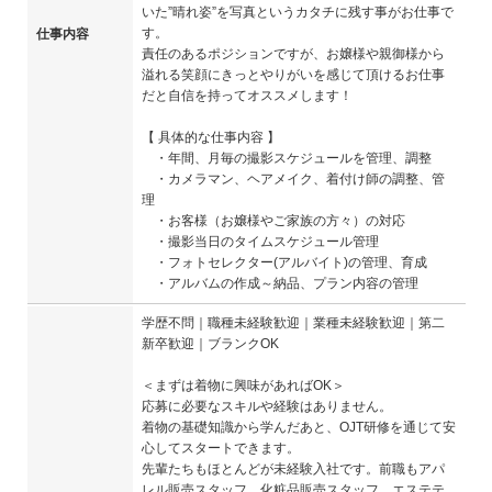
いた”晴れ姿”を写真というカタチに残す事がお仕事で
す。
仕事内容
責任のあるポジションですが、お嬢様や親御様から
溢れる笑顔にきっとやりがいを感じて頂けるお仕事
だと自信を持ってオススメします！
【 具体的な仕事内容 】
・年間、月毎の撮影スケジュールを管理、調整
・カメラマン、ヘアメイク、着付け師の調整、管
理
・お客様（お嬢様やご家族の方々）の対応
・撮影当日のタイムスケジュール管理
・フォトセレクター(アルバイト)の管理、育成
・アルバムの作成～納品、プラン内容の管理
学歴不問｜職種未経験歓迎｜業種未経験歓迎｜第二
新卒歓迎｜ブランクOK
＜まずは着物に興味があればOK＞
応募に必要なスキルや経験はありません。
着物の基礎知識から学んだあと、OJT研修を通じて安
心してスタートできます。
先輩たちもほとんどが未経験入社です。前職もアパ
レル販売スタッフ、化粧品販売スタッフ、エステテ