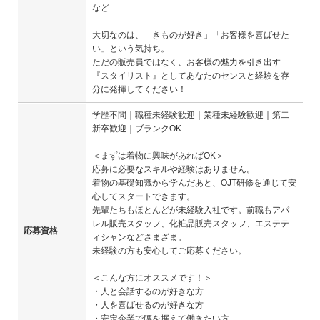
など
大切なのは、「きものが好き」「お客様を喜ばせた
い」という気持ち。
ただの販売員ではなく、お客様の魅力を引き出す
『スタイリスト』としてあなたのセンスと経験を存
分に発揮してください！
学歴不問｜職種未経験歓迎｜業種未経験歓迎｜第二
新卒歓迎｜ブランクOK
＜まずは着物に興味があればOK＞
応募に必要なスキルや経験はありません。
着物の基礎知識から学んだあと、OJT研修を通じて安
心してスタートできます。
先輩たちもほとんどが未経験入社です。前職もアパ
レル販売スタッフ、化粧品販売スタッフ、エステテ
応募資格
ィシャンなどさまざま。
未経験の方も安心してご応募ください。
＜こんな方にオススメです！＞
・人と会話するのが好きな方
・人を喜ばせるのが好きな方
・安定企業で腰を据えて働きたい方