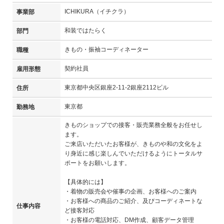
ICHIKURA（イチクラ）
事業部
和装ではたらく
部門
きもの・振袖コーディネーター
職種
契約社員
雇用形態
東京都中央区銀座2-11-2銀座2112ビル
住所
東京都
勤務地
きものショップでの接客・販売業務全般をお任せし
ます。
ご来店いただいたお客様が、きものや和の文化をよ
り身近に感じ楽しんでいただけるようにトータルサ
ポートをお願いします。
【具体的には】
・着物の販売会や催事の企画、お客様へのご案内
・お客様への商品のご紹介、及びコーディネートな
仕事内容
ど接客対応
・お客様の電話対応、DM作成、顧客データ管理