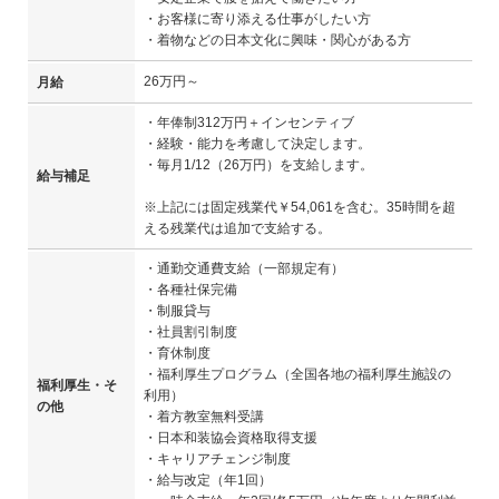
・お客様に寄り添える仕事がしたい方
・着物などの日本文化に興味・関心がある方
26万円～
月給
・年俸制312万円＋インセンティブ
・経験・能力を考慮して決定します。
・毎月1/12（26万円）を支給します。
給与補足
※上記には固定残業代￥54,061を含む。35時間を超
える残業代は追加で支給する。
・通勤交通費支給（一部規定有）
・各種社保完備
・制服貸与
・社員割引制度
・育休制度
・福利厚生プログラム（全国各地の福利厚生施設の
福利厚生・そ
利用）
の他
・着方教室無料受講
・日本和装協会資格取得支援
・キャリアチェンジ制度
・給与改定（年1回）