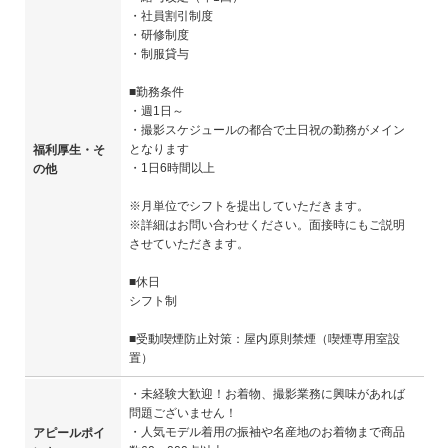
・社員割引制度
・研修制度
・制服貸与
■勤務条件
・週1日～
・撮影スケジュールの都合で土日祝の勤務がメイン
となります
福利厚生・そ
・1日6時間以上
の他
※月単位でシフトを提出していただきます。
※詳細はお問い合わせください。面接時にもご説明
させていただきます。
■休日
シフト制
■受動喫煙防止対策：屋内原則禁煙（喫煙専用室設
置）
・未経験大歓迎！お着物、撮影業務に興味があれば
問題ございません！
・人気モデル着用の振袖や名産地のお着物まで商品
アピールポイ