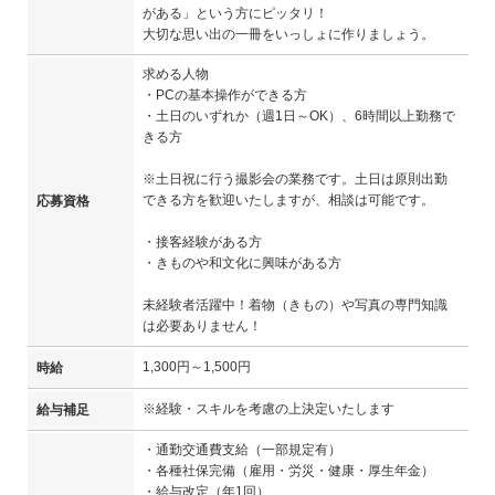
がある」という方にピッタリ！
大切な思い出の一冊をいっしょに作りましょう。
求める人物
・PCの基本操作ができる方
・土日のいずれか（週1日～OK）、6時間以上勤務で
きる方
※土日祝に行う撮影会の業務です。土日は原則出勤
できる方を歓迎いたしますが、相談は可能です。
応募資格
・接客経験がある方
・きものや和文化に興味がある方
未経験者活躍中！着物（きもの）や写真の専門知識
は必要ありません！
1,300円～1,500円
時給
※経験・スキルを考慮の上決定いたします
給与補足
・通勤交通費支給（一部規定有）
・各種社保完備（雇用・労災・健康・厚生年金）
・給与改定（年1回）