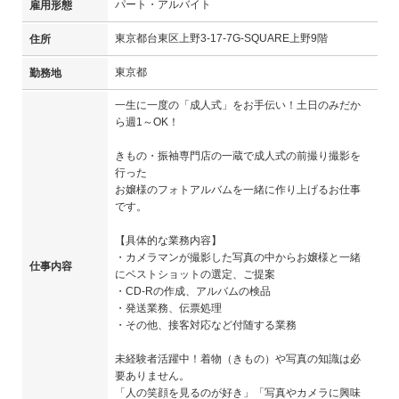
パート・アルバイト
雇用形態
東京都台東区上野3-17-7G-SQUARE上野9階
住所
東京都
勤務地
一生に一度の「成人式」をお手伝い！土日のみだか
ら週1～OK！
きもの・振袖専門店の一蔵で成人式の前撮り撮影を
行った
お嬢様のフォトアルバムを一緒に作り上げるお仕事
です。
【具体的な業務内容】
・カメラマンが撮影した写真の中からお嬢様と一緒
仕事内容
にベストショットの選定、ご提案
・CD-Rの作成、アルバムの検品
・発送業務、伝票処理
・その他、接客対応など付随する業務
未経験者活躍中！着物（きもの）や写真の知識は必
要ありません。
「人の笑顔を見るのが好き」「写真やカメラに興味