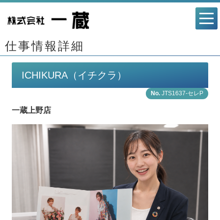
仕事情報詳細
ICHIKURA（イチクラ）
JTS1637-セレP
一蔵上野店