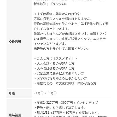
新卒歓迎｜ブランクOK
＜まずは着物に興味があればOK＞
応募に必要なスキルや経験はありません。
着物の基礎知識から学んだあと、OJT研修を通じて安
心してスタートできます。
先輩たちもほとんどが未経験入社です。前職もアパ
レル販売スタッフ、化粧品販売スタッフ、エステテ
応募資格
ィシャンなどさまざま。
未経験の方も安心してご応募ください。
＜こんな方にオススメです！＞
・人と会話するのが好きな方
・人を喜ばせるのが好きな方
・安定企業で腰を据えて働きたい方
・お客様に寄り添える仕事がしたい方
・着物などの日本文化に興味・関心がある方
27万円～30万円
月給
・年俸制327万円～360万円＋インセンティブ
・経験・能力を考慮して決定します。
・毎月1/12（27万円～30万円）を支給します。
給与補足