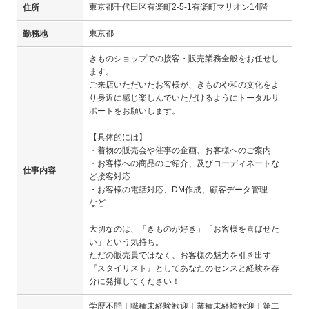
東京都千代田区有楽町2-5-1有楽町マリオン14階
住所
東京都
勤務地
きものショップでの接客・販売業務全般をお任せし
ます。
ご来店いただいたお客様が、きものや和の文化をよ
り身近に感じ楽しんでいただけるようにトータルサ
ポートをお願いします。
【具体的には】
・着物の販売会や催事の企画、お客様へのご案内
・お客様への商品のご紹介、及びコーディネートな
仕事内容
ど接客対応
・お客様の電話対応、DM作成、顧客データ管理
など
大切なのは、「きものが好き」「お客様を喜ばせた
い」という気持ち。
ただの販売員ではなく、お客様の魅力を引き出す
『スタイリスト』としてあなたのセンスと経験を存
分に発揮してください！
学歴不問｜職種未経験歓迎｜業種未経験歓迎｜第二