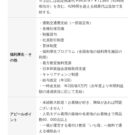
※上記には固定残業代￥64,679～￥71,865（42時間
相当分）を含む。42時間を超える残業代は追加で支
給する。
・通勤交通費支給（一部規定有）
・各種社保完備
・制服貸与
・社員割引制度
・育休制度
・福利厚生プログラム（全国各地の福利厚生施設の
福利厚生・そ
利用）
の他
・着方教室無料受講
・日本和装協会資格取得支援
・キャリアチェンジ制度
・給与改定（年1回）
・一時金支給 年2回/各5万円（次年度より年間利益
額の達成状況に応じて支給）
・未経験大歓迎！お着物が好き、興味があれば問題
ございません！
・人気モデル着用の振袖や名産地のお着物まで商品
アピールポイ
数60、000点以上
ント
・一蔵が運営する着付け教室「いち瑠」へ無料で通
える補助あり