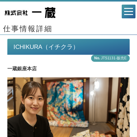
仕事情報詳細
ICHIKURA（イチクラ）
JTS1131-販売E
一蔵銀座本店