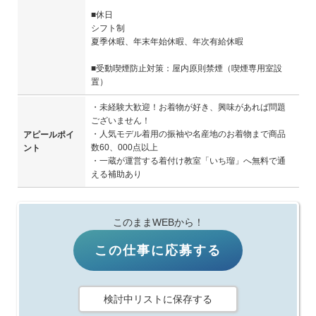
■休日
シフト制
夏季休暇、年末年始休暇、年次有給休暇
■受動喫煙防止対策：屋内原則禁煙（喫煙専用室設
置）
・未経験大歓迎！お着物が好き、興味があれば問題
ございません！
・人気モデル着用の振袖や名産地のお着物まで商品
アピールポイ
数60、000点以上
ント
・一蔵が運営する着付け教室「いち瑠」へ無料で通
える補助あり
このままWEBから！
この仕事に応募する
検討中リストに保存する