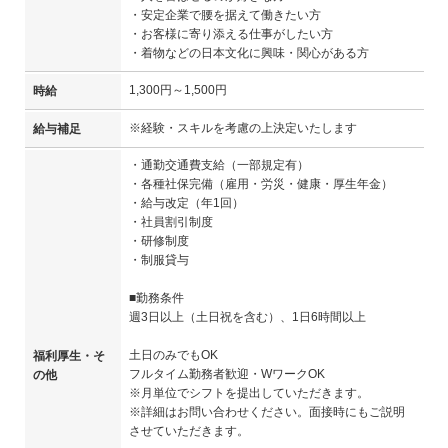
・安定企業で腰を据えて働きたい方
・お客様に寄り添える仕事がしたい方
・着物などの日本文化に興味・関心がある方
1,300円～1,500円
時給
※経験・スキルを考慮の上決定いたします
給与補足
・通勤交通費支給（一部規定有）
・各種社保完備（雇用・労災・健康・厚生年金）
・給与改定（年1回）
・社員割引制度
・研修制度
・制服貸与
■勤務条件
週3日以上（土日祝を含む）、1日6時間以上
土日のみでもOK
福利厚生・そ
フルタイム勤務者歓迎・WワークOK
の他
※月単位でシフトを提出していただきます。
※詳細はお問い合わせください。面接時にもご説明
させていただきます。