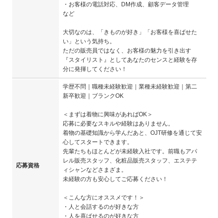
・お客様の電話対応、DM作成、顧客データ管理
など
大切なのは、「きものが好き」「お客様を喜ばせた
い」という気持ち。
ただの販売員ではなく、お客様の魅力を引き出す
『スタイリスト』としてあなたのセンスと経験を存
分に発揮してください！
学歴不問｜職種未経験歓迎｜業種未経験歓迎｜第二
新卒歓迎｜ブランクOK
＜まずは着物に興味があればOK＞
応募に必要なスキルや経験はありません。
着物の基礎知識から学んだあと、OJT研修を通じて安
心してスタートできます。
先輩たちもほとんどが未経験入社です。前職もアパ
レル販売スタッフ、化粧品販売スタッフ、エステテ
応募資格
ィシャンなどさまざま。
未経験の方も安心してご応募ください！
＜こんな方にオススメです！＞
・人と会話するのが好きな方
・人を喜ばせるのが好きな方