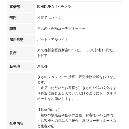
ICHIKURA（イチクラ）
事業部
和装ではたらく
部門
きもの・振袖コーディネーター
職種
パート・アルバイト
雇用形態
東京都新宿区西新宿6-6-2ヒルトン東京地下1階ヒル
住所
トピア
東京都
勤務地
きものショップでの接客・販売業務全般をお任せし
ます。
ご来店いただいたお客様が、きものや和の文化をよ
り身近に感じ楽しんでいただけるようにトータルサ
ポートをお願いします。
【具体的には】
・着物の販売会や催事の企画、お客様へのご案内
・お客様への商品のご紹介、及びコーディネートな
仕事内容
ど接客対応