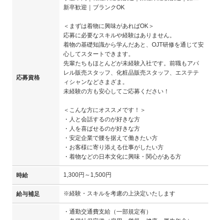
新卒歓迎｜ブランクOK
＜まずは着物に興味があればOK＞
応募に必要なスキルや経験はありません。
着物の基礎知識から学んだあと、OJT研修を通じて安
心してスタートできます。
先輩たちもほとんどが未経験入社です。前職もアパ
レル販売スタッフ、化粧品販売スタッフ、エステテ
応募資格
ィシャンなどさまざま。
未経験の方も安心してご応募ください！
＜こんな方にオススメです！＞
・人と会話するのが好きな方
・人を喜ばせるのが好きな方
・安定企業で腰を据えて働きたい方
・お客様に寄り添える仕事がしたい方
・着物などの日本文化に興味・関心がある方
1,300円～1,500円
時給
※経験・スキルを考慮の上決定いたします
給与補足
・通勤交通費支給（一部規定有）