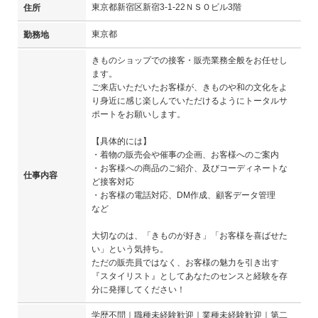
東京都新宿区新宿3-1-22ＮＳＯビル3階
住所
東京都
勤務地
きものショップでの接客・販売業務全般をお任せし
ます。
ご来店いただいたお客様が、きものや和の文化をよ
り身近に感じ楽しんでいただけるようにトータルサ
ポートをお願いします。
【具体的には】
・着物の販売会や催事の企画、お客様へのご案内
・お客様への商品のご紹介、及びコーディネートな
仕事内容
ど接客対応
・お客様の電話対応、DM作成、顧客データ管理
など
大切なのは、「きものが好き」「お客様を喜ばせた
い」という気持ち。
ただの販売員ではなく、お客様の魅力を引き出す
『スタイリスト』としてあなたのセンスと経験を存
分に発揮してください！
学歴不問｜職種未経験歓迎｜業種未経験歓迎｜第二