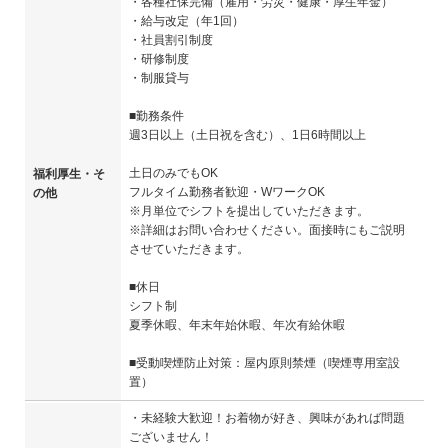
・各種社保完備（雇用・労災・健康・厚生年金）
・給与改定（年1回）
・社員割引制度
・研修制度
・制服貸与
■勤務条件
週3日以上（土日祝を含む）、1日6時間以上
土日のみでもOK
福利厚生・そ
フルタイム勤務者歓迎・WワークOK
の他
※月単位でシフトを提出していただきます。
※詳細はお問い合わせください。面接時にもご説明
させていただきます。
■休日
シフト制
夏季休暇、年末年始休暇、年次有給休暇
■受動喫煙防止対策：屋内原則禁煙（喫煙専用室設
置）
・未経験大歓迎！お着物が好き、興味があれば問題
ございません！