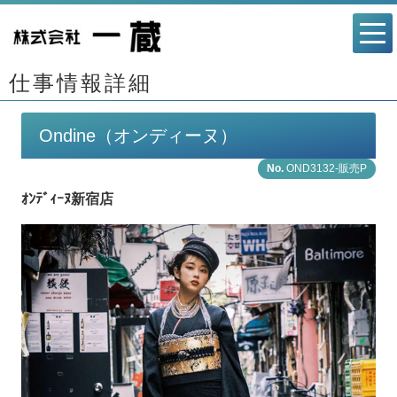
仕事情報詳細
Ondine（オンディーヌ）
OND3132-販売P
ｵﾝﾃﾞｨｰﾇ新宿店