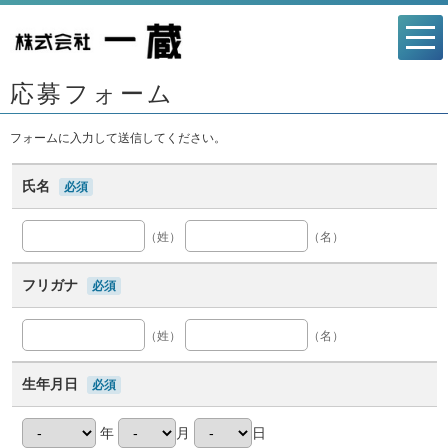
応募フォーム
フォームに入力して送信してください。
氏名
必須
（姓）
（名）
フリガナ
必須
（姓）
（名）
生年月日
必須
年
月
日