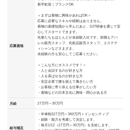
新卒歓迎｜ブランクOK
＜まずは着物に興味があればOK＞
応募に必要なスキルや経験はありません。
着物の基礎知識から学んだあと、OJT研修を通じて安
心してスタートできます。
先輩たちもほとんどが未経験入社です。前職もアパ
レル販売スタッフ、化粧品販売スタッフ、エステテ
応募資格
ィシャンなどさまざま。
未経験の方も安心してご応募ください。
＜こんな方にオススメです！＞
・人と会話するのが好きな方
・人を喜ばせるのが好きな方
・安定企業で腰を据えて働きたい方
・お客様に寄り添える仕事がしたい方
・着物などの日本文化に興味・関心がある方
27万円～30万円
月給
・年俸制327万円～360万円＋インセンティブ
・経験・能力を考慮して決定します。
・毎月1/12（27万円～30万円）を支給します。
給与補足