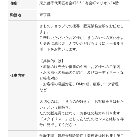
東京都千代田区有楽町2-5-1有楽町マリオン14階
住所
東京都
勤務地
きものショップでの接客・販売業務全般をお任せし
ます。
ご来店いただいたお客様が、きものや和の文化をよ
り身近に感じ楽しんでいただけるようにトータルサ
ポートをお願いします。
【具体的には】
・着物の販売会や催事の企画、お客様へのご案内
・お客様への商品のご紹介、及びコーディネートな
仕事内容
ど接客対応
・お客様の電話対応、DM作成、顧客データ管理
など
大切なのは、「きものが好き」「お客様を喜ばせた
い」という気持ち。
ただの販売員ではなく、お客様の魅力を引き出す
『スタイリスト』としてあなたのセンスと経験を存
分に発揮してください！
学歴不問｜職種未経験歓迎｜業種未経験歓迎｜第二