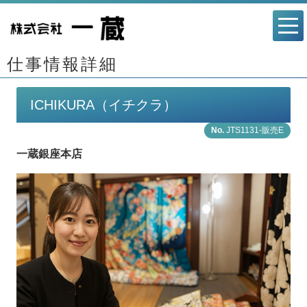
仕事情報詳細
ICHIKURA（イチクラ）
JTS1131-販売E
一蔵銀座本店