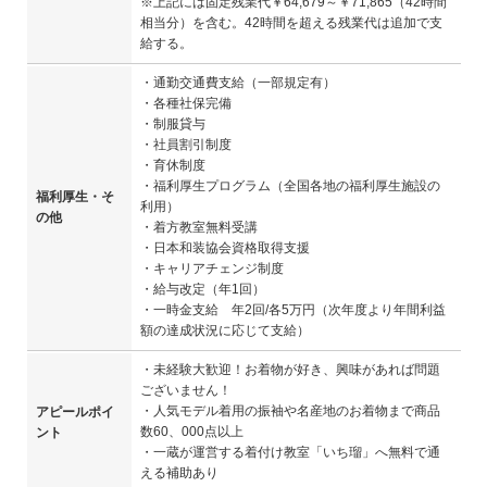
※上記には固定残業代￥64,679～￥71,865（42時間
相当分）を含む。42時間を超える残業代は追加で支
給する。
・通勤交通費支給（一部規定有）
・各種社保完備
・制服貸与
・社員割引制度
・育休制度
・福利厚生プログラム（全国各地の福利厚生施設の
福利厚生・そ
利用）
の他
・着方教室無料受講
・日本和装協会資格取得支援
・キャリアチェンジ制度
・給与改定（年1回）
・一時金支給 年2回/各5万円（次年度より年間利益
額の達成状況に応じて支給）
・未経験大歓迎！お着物が好き、興味があれば問題
ございません！
・人気モデル着用の振袖や名産地のお着物まで商品
アピールポイ
数60、000点以上
ント
・一蔵が運営する着付け教室「いち瑠」へ無料で通
える補助あり