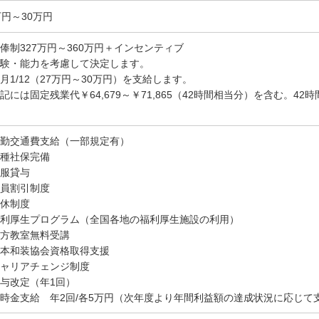
万円～30万円
俸制327万円～360万円＋インセンティブ
験・能力を考慮して決定します。
月1/12（27万円～30万円）を支給します。
記には固定残業代￥64,679～￥71,865（42時間相当分）を含む。4
勤交通費支給（一部規定有）
種社保完備
服貸与
員割引制度
休制度
利厚生プログラム（全国各地の福利厚生施設の利用）
方教室無料受講
本和装協会資格取得支援
ャリアチェンジ制度
与改定（年1回）
時金支給 年2回/各5万円（次年度より年間利益額の達成状況に応じて