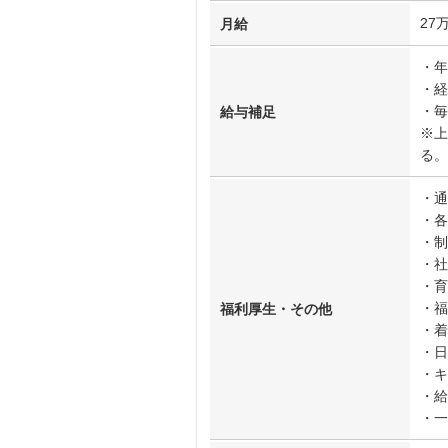
27
月給
・年
・経
・毎
給与補足
※上
る。
・通
・各
・制
・社
・育
・福
福利厚生・その他
・着
・日
・キ
・給
・一