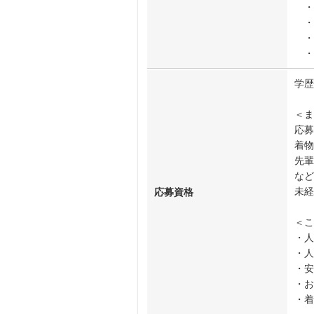
・
・
・フ
・
学歴
＜ま
応募
着物
先輩
など
未経
応募資格
＜こ
・人
・人
・安
・お
・着