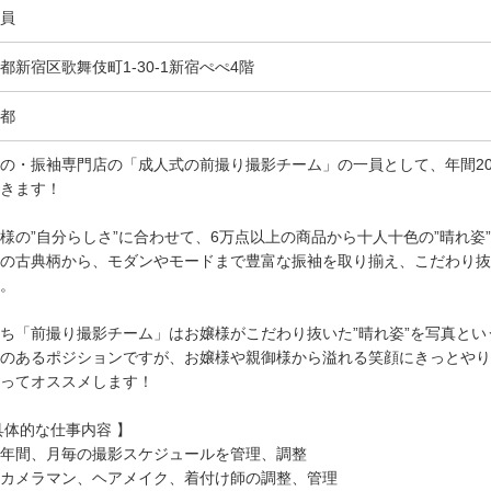
員
都新宿区歌舞伎町1-30-1新宿ぺぺ4階
都
の・振袖専門店の「成人式の前撮り撮影チーム」の一員として、年間2
きます！
様の”自分らしさ”に合わせて、6万点以上の商品から十人十色の”晴れ姿
の古典柄から、モダンやモードまで豊富な振袖を取り揃え、こだわり抜
。
ち「前撮り撮影チーム」はお嬢様がこだわり抜いた”晴れ姿”を写真と
のあるポジションですが、お嬢様や親御様から溢れる笑顔にきっとやり
ってオススメします！
具体的な仕事内容 】
年間、月毎の撮影スケジュールを管理、調整
カメラマン、ヘアメイク、着付け師の調整、管理