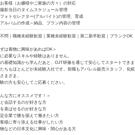
お客様（お嬢様やご家族の方々）の対応
撮影当日のタイムスケジュール管理
ォトセレクター(アルバイト)の管理、育成
アルバムの作成～納品、プラン内容の管理
不問｜職種未経験歓迎｜業種未経験歓迎｜第二新卒歓迎｜ブランクOK
ずは着物に興味があればOK＞
に必要なスキルや経験はありません。
の基礎知識から学んだあと、OJT研修を通じて安心してスタートできま
たちもほとんどが未経験入社です。前職もアパレル販売スタッフ、化粧
さまざま。
験の方も安心してご応募ください。
んな方にオススメです！＞
と会話するのが好きな方
を喜ばせるのが好きな方
定企業で腰を据えて働きたい方
客様に寄り添える仕事がしたい方
物などの日本文化に興味・関心がある方