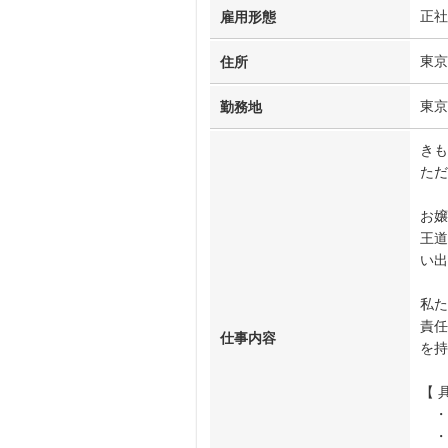
正社
雇用形態
東京
住所
東京
勤務地
きも
ただ
お嬢
王道
い出
私た
責任
仕事内容
を持
【 
・
・