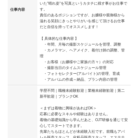
いた”晴れ姿”を写真というカタチに残す事がお仕事で
す。
仕事内容
責任のあるポジションですが、お嬢様や親御様から
溢れる笑顔にきっとやりがいを感じて頂けるお仕事
だと自信を持ってオススメします！
【 具体的な仕事内容 】
・年間、月毎の撮影スケジュールを管理、調整
・カメラマン、ヘアメイク、着付け師の調整、管
理
・お客様（お嬢様やご家族の方々）の対応
・撮影当日のタイムスケジュール管理
・フォトセレクター(アルバイト)の管理、育成
・アルバムの作成～納品、プラン内容の管理
学歴不問｜職種未経験歓迎｜業種未経験歓迎｜第二
新卒歓迎｜ブランクOK
＜まずは着物に興味があればOK＞
応募に必要なスキルや経験はありません。
着物の基礎知識から学んだあと、OJT研修を通じて安
心してスタートできます。
先輩たちもほとんどが未経験入社です。前職もアパ
レル販売スタッフ、化粧品販売スタッフ、エステテ