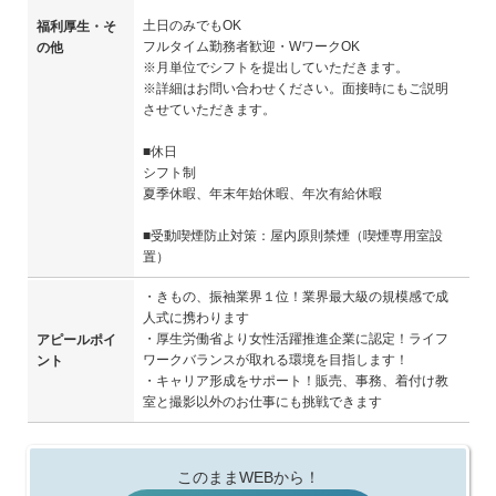
土日のみでもOK
福利厚生・そ
フルタイム勤務者歓迎・WワークOK
の他
※月単位でシフトを提出していただきます。
※詳細はお問い合わせください。面接時にもご説明
させていただきます。
■休日
シフト制
夏季休暇、年末年始休暇、年次有給休暇
■受動喫煙防止対策：屋内原則禁煙（喫煙専用室設
置）
・きもの、振袖業界１位！業界最大級の規模感で成
人式に携わります
・厚生労働省より女性活躍推進企業に認定！ライフ
アピールポイ
ワークバランスが取れる環境を目指します！
ント
・キャリア形成をサポート！販売、事務、着付け教
室と撮影以外のお仕事にも挑戦できます
このままWEBから！