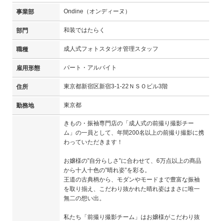
Ondine（オンディーヌ）
事業部
和装ではたらく
部門
成人式フォトスタジオ管理スタッフ
職種
パート・アルバイト
雇用形態
東京都新宿区新宿3-1-22ＮＳＯビル3階
住所
東京都
勤務地
きもの・振袖専門店の「成人式の前撮り撮影チー
ム」の一員として、年間200名以上の前撮り撮影に携
わっていただきます！
お嬢様の”自分らしさ”に合わせて、6万点以上の商品
から十人十色の”晴れ姿”を彩る。
王道の古典柄から、モダンやモードまで豊富な振袖
を取り揃え、こだわり抜かれた晴れ姿はまさに唯一
無二の想い出。
私たち「前撮り撮影チーム」はお嬢様がこだわり抜