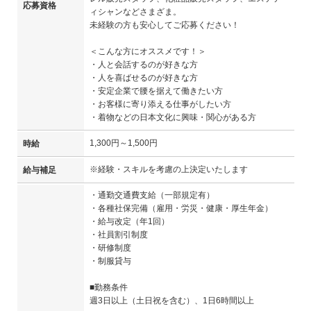
応募資格
ィシャンなどさまざま。
未経験の方も安心してご応募ください！
＜こんな方にオススメです！＞
・人と会話するのが好きな方
・人を喜ばせるのが好きな方
・安定企業で腰を据えて働きたい方
・お客様に寄り添える仕事がしたい方
・着物などの日本文化に興味・関心がある方
1,300円～1,500円
時給
※経験・スキルを考慮の上決定いたします
給与補足
・通勤交通費支給（一部規定有）
・各種社保完備（雇用・労災・健康・厚生年金）
・給与改定（年1回）
・社員割引制度
・研修制度
・制服貸与
■勤務条件
週3日以上（土日祝を含む）、1日6時間以上