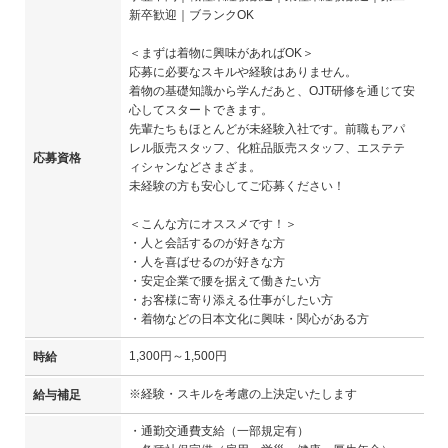
新卒歓迎｜ブランクOK
＜まずは着物に興味があればOK＞
応募に必要なスキルや経験はありません。
着物の基礎知識から学んだあと、OJT研修を通じて安
心してスタートできます。
先輩たちもほとんどが未経験入社です。前職もアパ
レル販売スタッフ、化粧品販売スタッフ、エステテ
応募資格
ィシャンなどさまざま。
未経験の方も安心してご応募ください！
＜こんな方にオススメです！＞
・人と会話するのが好きな方
・人を喜ばせるのが好きな方
・安定企業で腰を据えて働きたい方
・お客様に寄り添える仕事がしたい方
・着物などの日本文化に興味・関心がある方
1,300円～1,500円
時給
※経験・スキルを考慮の上決定いたします
給与補足
・通勤交通費支給（一部規定有）