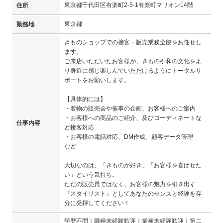
東京都千代田区有楽町2-5-1有楽町マリオン14階
住所
東京都
勤務地
きものショップでの接客・販売業務全般をお任せし
ます。
ご来店いただいたお客様が、きものや和の文化をよ
り身近に感じ楽しんでいただけるようにトータルサ
ポートをお願いします。
【具体的には】
・着物の販売会や催事の企画、お客様へのご案内
・お客様への商品のご紹介、及びコーディネートな
仕事内容
ど接客対応
・お客様の電話対応、DM作成、顧客データ管理
など
大切なのは、「きものが好き」「お客様を喜ばせた
い」という気持ち。
ただの販売員ではなく、お客様の魅力を引き出す
『スタイリスト』としてあなたのセンスと経験を存
分に発揮してください！
学歴不問｜職種未経験歓迎｜業種未経験歓迎｜第二