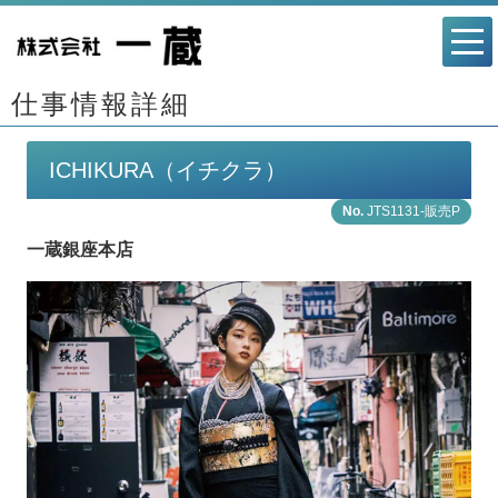
仕事情報詳細
ICHIKURA（イチクラ）
JTS1131-販売P
一蔵銀座本店