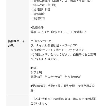
・各種社保完備（雇用・労災・健康・厚生年金）
・給与改定（年1回）
・社員割引制度
・研修制度
・制服貸与
■勤務条件
週3日以上（土日祝を含む）、1日6時間以上
土日のみでもOK
福利厚生・そ
フルタイム勤務者歓迎・WワークOK
の他
※月単位でシフトを提出していただきます。
※詳細はお問い合わせください。面接時にもご説明
させていただきます。
■休日
シフト制
夏季休暇、年末年始休暇、年次有給休暇
■受動喫煙防止対策：屋内原則禁煙（喫煙専用室設
置）
・未経験大歓迎！お着物が好き、興味があれば問題
ございません！