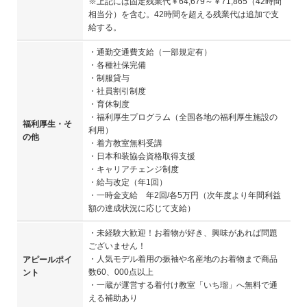
※上記には固定残業代￥64,679～￥71,865（42時間
相当分）を含む。42時間を超える残業代は追加で支
給する。
・通勤交通費支給（一部規定有）
・各種社保完備
・制服貸与
・社員割引制度
・育休制度
・福利厚生プログラム（全国各地の福利厚生施設の
福利厚生・そ
利用）
の他
・着方教室無料受講
・日本和装協会資格取得支援
・キャリアチェンジ制度
・給与改定（年1回）
・一時金支給 年2回/各5万円（次年度より年間利益
額の達成状況に応じて支給）
・未経験大歓迎！お着物が好き、興味があれば問題
ございません！
・人気モデル着用の振袖や名産地のお着物まで商品
アピールポイ
数60、000点以上
ント
・一蔵が運営する着付け教室「いち瑠」へ無料で通
える補助あり