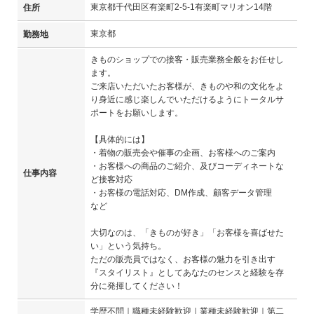
東京都千代田区有楽町2-5-1有楽町マリオン14階
住所
東京都
勤務地
きものショップでの接客・販売業務全般をお任せし
ます。
ご来店いただいたお客様が、きものや和の文化をよ
り身近に感じ楽しんでいただけるようにトータルサ
ポートをお願いします。
【具体的には】
・着物の販売会や催事の企画、お客様へのご案内
・お客様への商品のご紹介、及びコーディネートな
仕事内容
ど接客対応
・お客様の電話対応、DM作成、顧客データ管理
など
大切なのは、「きものが好き」「お客様を喜ばせた
い」という気持ち。
ただの販売員ではなく、お客様の魅力を引き出す
『スタイリスト』としてあなたのセンスと経験を存
分に発揮してください！
学歴不問｜職種未経験歓迎｜業種未経験歓迎｜第二