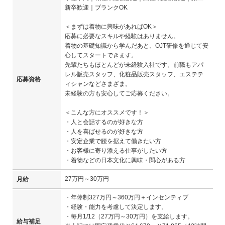
新卒歓迎｜ブランクOK
＜まずは着物に興味があればOK＞
応募に必要なスキルや経験はありません。
着物の基礎知識から学んだあと、OJT研修を通じて安
心してスタートできます。
先輩たちもほとんどが未経験入社です。前職もアパ
レル販売スタッフ、化粧品販売スタッフ、エステテ
応募資格
ィシャンなどさまざま。
未経験の方も安心してご応募ください。
＜こんな方にオススメです！＞
・人と会話するのが好きな方
・人を喜ばせるのが好きな方
・安定企業で腰を据えて働きたい方
・お客様に寄り添える仕事がしたい方
・着物などの日本文化に興味・関心がある方
27万円～30万円
月給
・年俸制327万円～360万円＋インセンティブ
・経験・能力を考慮して決定します。
・毎月1/12（27万円～30万円）を支給します。
給与補足