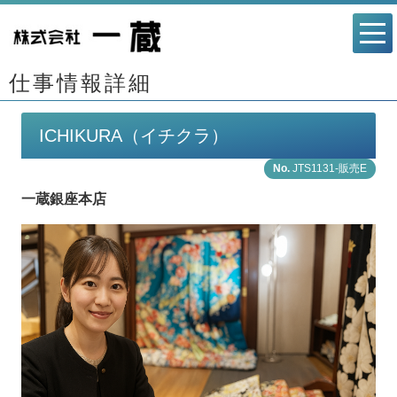
仕事情報詳細
ICHIKURA（イチクラ）
JTS1131-販売E
一蔵銀座本店