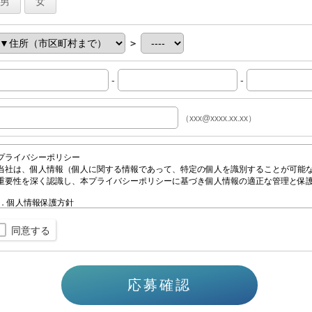
男
女
＞
-
-
（xxx@xxxx.xx.xx）
同意する