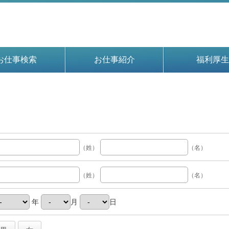
お仕事検索
お仕事紹介
福利厚生
（姓）
（名）
（姓）
（名）
年
月
日