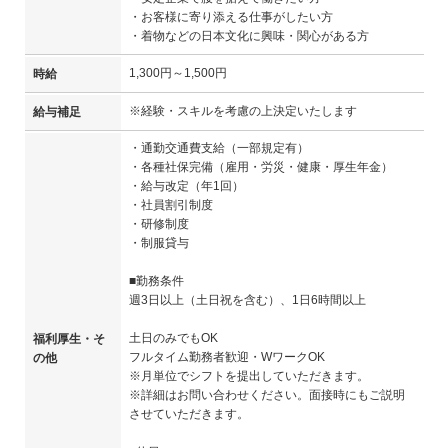
・お客様に寄り添える仕事がしたい方
・着物などの日本文化に興味・関心がある方
1,300円～1,500円
時給
※経験・スキルを考慮の上決定いたします
給与補足
・通勤交通費支給（一部規定有）
・各種社保完備（雇用・労災・健康・厚生年金）
・給与改定（年1回）
・社員割引制度
・研修制度
・制服貸与
■勤務条件
週3日以上（土日祝を含む）、1日6時間以上
土日のみでもOK
福利厚生・そ
フルタイム勤務者歓迎・WワークOK
の他
※月単位でシフトを提出していただきます。
※詳細はお問い合わせください。面接時にもご説明
させていただきます。