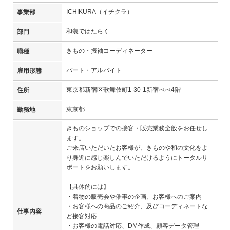
ICHIKURA（イチクラ）
事業部
和装ではたらく
部門
きもの・振袖コーディネーター
職種
パート・アルバイト
雇用形態
東京都新宿区歌舞伎町1-30-1新宿ぺぺ4階
住所
東京都
勤務地
きものショップでの接客・販売業務全般をお任せし
ます。
ご来店いただいたお客様が、きものや和の文化をよ
り身近に感じ楽しんでいただけるようにトータルサ
ポートをお願いします。
【具体的には】
・着物の販売会や催事の企画、お客様へのご案内
・お客様への商品のご紹介、及びコーディネートな
仕事内容
ど接客対応
・お客様の電話対応、DM作成、顧客データ管理