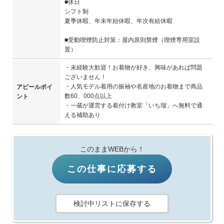
■休日
シフト制
夏季休暇、年末年始休暇、年次有給休暇
■受動喫煙防止対策：屋内原則禁煙（喫煙専用室設
置）
・未経験大歓迎！お着物が好き、興味があれば問題
ございません！
・人気モデル着用の振袖や名産地のお着物まで商品
アピールポイ
数60、000点以上
ント
・一蔵が運営する着付け教室「いち瑠」へ無料で通
える補助あり
このままWEBから！
この仕事に応募する
検討中リストに保存する