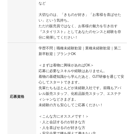
など
大切なのは、「きものが好き」「お客様を喜ばせた
い」という気持ち。
ただの販売員ではなく、お客様の魅力を引き出す
『スタイリスト』としてあなたのセンスと経験を存
分に発揮してください！
学歴不問｜職種未経験歓迎｜業種未経験歓迎｜第二
新卒歓迎｜ブランクOK
＜まずは着物に興味があればOK＞
応募に必要なスキルや経験はありません。
着物の基礎知識から学んだあと、OJT研修を通じて安
心してスタートできます。
先輩たちもほとんどが未経験入社です。前職もアパ
レル販売スタッフ、化粧品販売スタッフ、エステテ
応募資格
ィシャンなどさまざま。
未経験の方も安心してご応募ください！
＜こんな方にオススメです！＞
・人と会話するのが好きな方
・人を喜ばせるのが好きな方
・安定企業で腰を据えて働きたい方