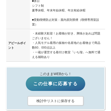
■休日
シフト制
夏季休暇、年末年始休暇、年次有給休暇
■受動喫煙防止対策：屋内原則禁煙（喫煙専用室設
置）
・未経験大歓迎！お着物が好き、興味があれば問題
ございません！
・人気モデル着用の振袖や名産地のお着物まで商品
アピールポイ
数60、000点以上
ント
・一蔵が運営する着付け教室「いち瑠」へ無料で通
える補助あり
このままWEBから！
この仕事に応募する
検討中リストに保存する