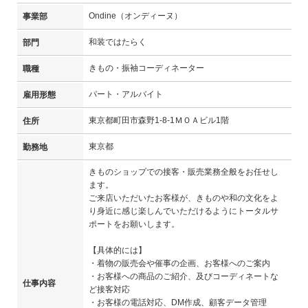
Ondine（オンディーヌ）
事業部
和装ではたらく
部門
きもの・振袖コーディネーター
職種
パート・アルバイト
雇用形態
東京都町田市森野1-8-1ＭＯＡビル1階
住所
東京都
勤務地
きものショップでの接客・販売業務全般をお任せし
ます。
ご来店いただいたお客様が、きものや和の文化をよ
り身近に感じ楽しんでいただけるようにトータルサ
ポートをお願いします。
【具体的には】
・着物の販売会や催事の企画、お客様へのご案内
・お客様への商品のご紹介、及びコーディネートな
仕事内容
ど接客対応
・お客様の電話対応、DM作成、顧客データ管理