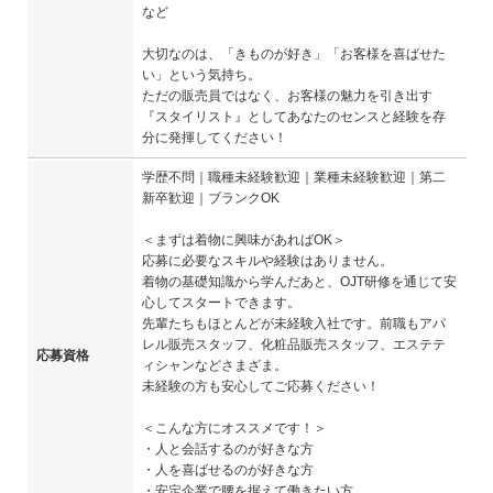
など
大切なのは、「きものが好き」「お客様を喜ばせた
い」という気持ち。
ただの販売員ではなく、お客様の魅力を引き出す
『スタイリスト』としてあなたのセンスと経験を存
分に発揮してください！
学歴不問｜職種未経験歓迎｜業種未経験歓迎｜第二
新卒歓迎｜ブランクOK
＜まずは着物に興味があればOK＞
応募に必要なスキルや経験はありません。
着物の基礎知識から学んだあと、OJT研修を通じて安
心してスタートできます。
先輩たちもほとんどが未経験入社です。前職もアパ
レル販売スタッフ、化粧品販売スタッフ、エステテ
応募資格
ィシャンなどさまざま。
未経験の方も安心してご応募ください！
＜こんな方にオススメです！＞
・人と会話するのが好きな方
・人を喜ばせるのが好きな方
・安定企業で腰を据えて働きたい方