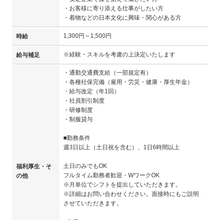
・お客様に寄り添える仕事がしたい方
・着物などの日本文化に興味・関心がある方
1,300円～1,500円
時給
※経験・スキルを考慮の上決定いたします
給与補足
・通勤交通費支給（一部規定有）
・各種社保完備（雇用・労災・健康・厚生年金）
・給与改定（年1回）
・社員割引制度
・研修制度
・制服貸与
■勤務条件
週3日以上（土日祝を含む）、1日6時間以上
土日のみでもOK
福利厚生・そ
フルタイム勤務者歓迎・WワークOK
の他
※月単位でシフトを提出していただきます。
※詳細はお問い合わせください。面接時にもご説明
させていただきます。