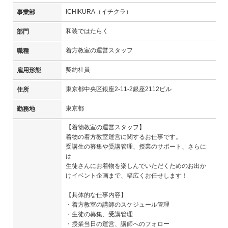
ICHIKURA（イチクラ）
事業部
和装ではたらく
部門
着方教室の運営スタッフ
職種
契約社員
雇用形態
東京都中央区銀座2-11-2銀座2112ビル
住所
東京都
勤務地
【着物教室の運営スタッフ】
着物の着方教室運営に関するお仕事です。
受講生の募集や受講管理、授業のサポート、さらに
は
生徒さんにお着物を楽しんでいただくためのお出か
けイベント企画まで、幅広くお任せします！
【具体的な仕事内容】
・着方教室の講師のスケジュール管理
・生徒の募集、受講管理
・授業当日の運営、講師へのフォロー