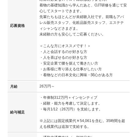
着物の基礎知識から学んだあと、OJT研修を通じて安
心してスタートできます。
先輩たちもほとんどが未経験入社です。前職もアパ
レル販売スタッフ、化粧品販売スタッフ、エステテ
応募資格
ィシャンなどさまざま。
未経験の方も安心してご応募ください。
＜こんな方にオススメです！＞
・人と会話するのが好きな方
・人を喜ばせるのが好きな方
・安定企業で腰を据えて働きたい方
・お客様に寄り添える仕事がしたい方
・着物などの日本文化に興味・関心がある方
26万円～
月給
・年俸制312万円＋インセンティブ
・経験・能力を考慮して決定します。
・毎月1/12（26万円）を支給します。
給与補足
※上記には固定残業代￥54,061を含む。35時間を超
える残業代は追加で支給する。