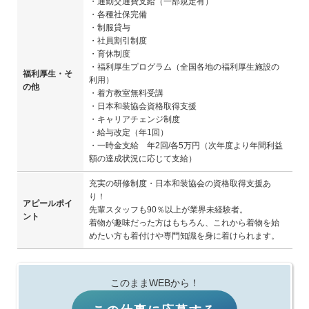
・通勤交通費支給（一部規定有）
・各種社保完備
・制服貸与
・社員割引制度
・育休制度
・福利厚生プログラム（全国各地の福利厚生施設の
福利厚生・そ
利用）
の他
・着方教室無料受講
・日本和装協会資格取得支援
・キャリアチェンジ制度
・給与改定（年1回）
・一時金支給 年2回/各5万円（次年度より年間利益
額の達成状況に応じて支給）
充実の研修制度・日本和装協会の資格取得支援あ
り！
アピールポイ
先輩スタッフも90％以上が業界未経験者。
ント
着物が趣味だった方はもちろん、これから着物を始
めたい方も着付けや専門知識を身に着けられます。
このままWEBから！