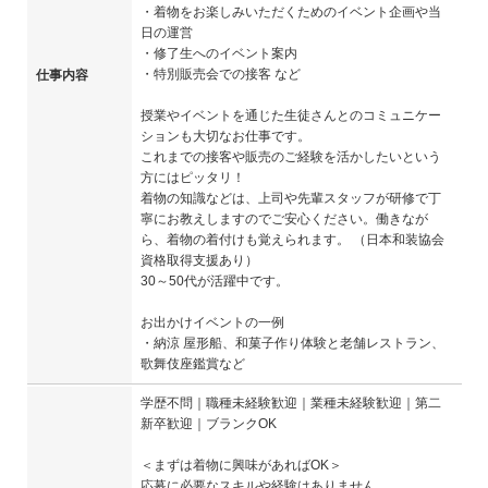
・着物をお楽しみいただくためのイベント企画や当
日の運営
・修了生へのイベント案内
・特別販売会での接客 など
仕事内容
授業やイベントを通じた生徒さんとのコミュニケー
ションも大切なお仕事です。
これまでの接客や販売のご経験を活かしたいという
方にはピッタリ！
着物の知識などは、上司や先輩スタッフが研修で丁
寧にお教えしますのでご安心ください。働きなが
ら、着物の着付けも覚えられます。 （日本和装協会
資格取得支援あり）
30～50代が活躍中です。
お出かけイベントの一例
・納涼 屋形船、和菓子作り体験と老舗レストラン、
歌舞伎座鑑賞など
学歴不問｜職種未経験歓迎｜業種未経験歓迎｜第二
新卒歓迎｜ブランクOK
＜まずは着物に興味があればOK＞
応募に必要なスキルや経験はありません。