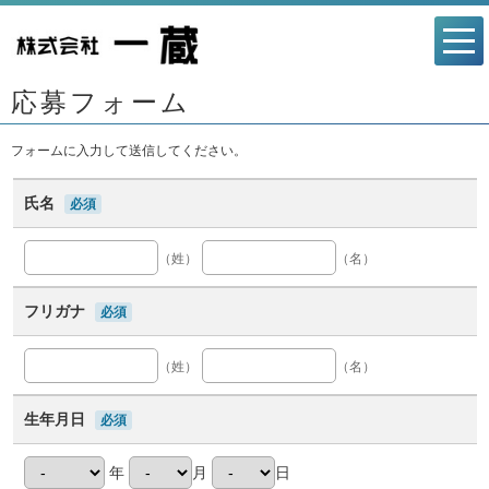
応募フォーム
フォームに入力して送信してください。
氏名
必須
（姓）
（名）
フリガナ
必須
（姓）
（名）
生年月日
必須
年
月
日