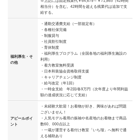
※上記には固定残業代￥64,679～￥71,865（42時間
相当分）を含む。42時間を超える残業代は追加で支
給する。
・通勤交通費支給（一部規定有）
・各種社保完備
・制服貸与
・社員割引制度
・育休制度
・福利厚生プログラム（全国各地の福利厚生施設の
福利厚生・そ
利用）
の他
・着方教室無料受講
・日本和装協会資格取得支援
・キャリアチェンジ制度
・給与改定（年1回）
・一時金支給 年2回/各9万円（次年度より年間利益
額の達成状況に応じて支給）
・未経験大歓迎！お着物が好き、興味があれば問題
ございません！
・人気モデル着用の振袖や名産地のお着物まで商品
アピールポイ
数60、000点以上
ント
・一蔵が運営する着付け教室「いち瑠」へ無料で通
える補助あり