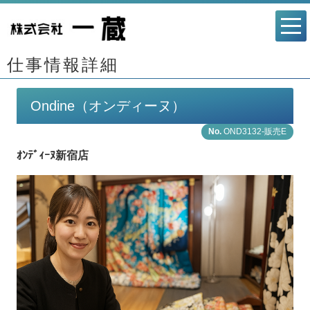
仕事情報詳細
Ondine（オンディーヌ）
OND3132-販売E
ｵﾝﾃﾞｨｰﾇ新宿店