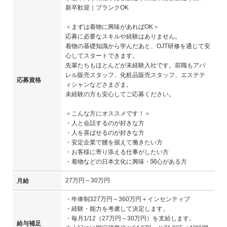
新卒歓迎｜ブランクOK
＜まずは着物に興味があればOK＞
応募に必要なスキルや経験はありません。
着物の基礎知識から学んだあと、OJT研修を通じて安
心してスタートできます。
先輩たちもほとんどが未経験入社です。前職もアパ
レル販売スタッフ、化粧品販売スタッフ、エステテ
応募資格
ィシャンなどさまざま。
未経験の方も安心してご応募ください。
＜こんな方にオススメです！＞
・人と会話するのが好きな方
・人を喜ばせるのが好きな方
・安定企業で腰を据えて働きたい方
・お客様に寄り添える仕事がしたい方
・着物などの日本文化に興味・関心がある方
27万円～30万円
月給
・年俸制327万円～360万円＋インセンティブ
・経験・能力を考慮して決定します。
・毎月1/12（27万円～30万円）を支給します。
給与補足