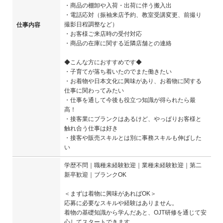
・商品の棚卸や入荷・出荷に伴う搬入出
・電話応対（振袖来店予約、教室受講変更、前撮り
撮影日程調整など）
仕事内容
・お客様ご来店時の受付対応
・商品の在庫に関する近隣店舗との連絡
◆こんな方におすすめです◆
・子育てが落ち着いたのでまた働きたい
・お着物や日本文化に興味があり、お着物に関する
仕事に関わってみたい
・仕事を通して今後も役立つ知識が得られたら最
高！
・接客業にブランクはあるけど、やっぱりお客様と
触れ合う仕事は好き
・接客や販売スキルとは別に事務スキルも伸ばした
い
学歴不問｜職種未経験歓迎｜業種未経験歓迎｜第二
新卒歓迎｜ブランクOK
＜まずは着物に興味があればOK＞
応募に必要なスキルや経験はありません。
着物の基礎知識から学んだあと、OJT研修を通じて安
心してスタートできます。