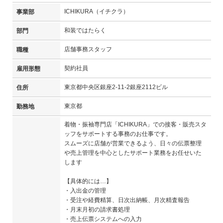
ICHIKURA（イチクラ）
事業部
和装ではたらく
部門
店舗事務スタッフ
職種
契約社員
雇用形態
東京都中央区銀座2-11-2銀座2112ビル
住所
東京都
勤務地
着物・振袖専門店「ICHIKURA」での接客・販売スタ
ッフをサポートする事務のお仕事です。
スムーズに店舗が営業できるよう、日々の伝票整理
や売上管理を中心としたサポート業務をお任せいた
します
【具体的には…】
・入出金の管理
・受注や経費精算、日次出納帳、月次精査報告
・月末月初の請求書処理
・売上伝票システムへの入力