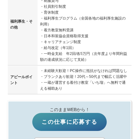
・制服貸与
・社員割引制度
・育休制度
・福利厚生プログラム（全国各地の福利厚生施設の
福利厚生・そ
利用）
の他
・着方教室無料受講
・日本和装協会資格取得支援
・キャリアチェンジ制度
・給与改定（年1回）
・一時金支給 年2回/各5万円（次年度より年間利益
額の達成状況に応じて支給）
・未経験大歓迎！PC操作に抵抗がなければ問題なし
・ブランクあり歓迎！20代～50代まで幅広く活躍中
アピールポイ
・一蔵が運営する着付け教室「いち瑠」へ無料で通
ント
える補助あり
このままWEBから！
この仕事に応募する