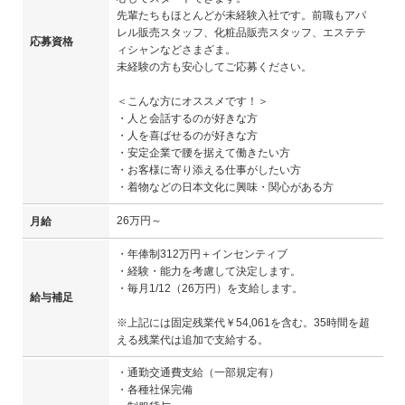
先輩たちもほとんどが未経験入社です。前職もアパ
レル販売スタッフ、化粧品販売スタッフ、エステテ
応募資格
ィシャンなどさまざま。
未経験の方も安心してご応募ください。
＜こんな方にオススメです！＞
・人と会話するのが好きな方
・人を喜ばせるのが好きな方
・安定企業で腰を据えて働きたい方
・お客様に寄り添える仕事がしたい方
・着物などの日本文化に興味・関心がある方
26万円～
月給
・年俸制312万円＋インセンティブ
・経験・能力を考慮して決定します。
・毎月1/12（26万円）を支給します。
給与補足
※上記には固定残業代￥54,061を含む。35時間を超
える残業代は追加で支給する。
・通勤交通費支給（一部規定有）
・各種社保完備