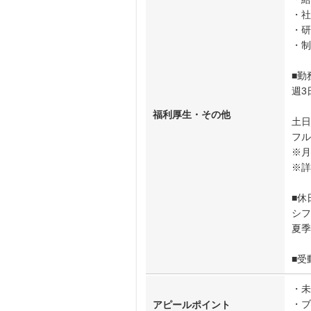
・社
・研
・制
■勤
週3
福利厚生・その他
土日
フル
※月
※詳
■休
シフ
夏季
■受
・未
・ブ
アピールポイント