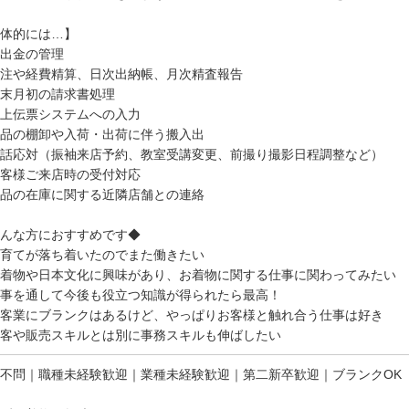
体的には…】
出金の管理
注や経費精算、日次出納帳、月次精査報告
末月初の請求書処理
上伝票システムへの入力
品の棚卸や入荷・出荷に伴う搬入出
話応対（振袖来店予約、教室受講変更、前撮り撮影日程調整など）
客様ご来店時の受付対応
品の在庫に関する近隣店舗との連絡
んな方におすすめです◆
育てが落ち着いたのでまた働きたい
着物や日本文化に興味があり、お着物に関する仕事に関わってみたい
事を通して今後も役立つ知識が得られたら最高！
客業にブランクはあるけど、やっぱりお客様と触れ合う仕事は好き
客や販売スキルとは別に事務スキルも伸ばしたい
不問｜職種未経験歓迎｜業種未経験歓迎｜第二新卒歓迎｜ブランクOK