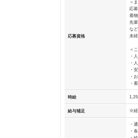
＜ま
応募
着物
先輩
など
未経
応募資格
＜こ
・人
・人
・安
・お
・着
1,2
時給
※経
給与補足
・通
・各
・給