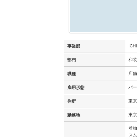
IC
事業部
和装
部門
店舗
職種
パー
雇用形態
東京
住所
東京
勤務地
着物
ス