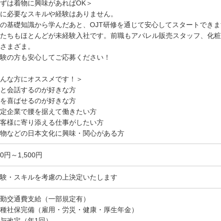
ずは着物に興味があればOK＞
に必要なスキルや経験はありません。
の基礎知識から学んだあと、OJT研修を通じて安心してスタートできま
たちもほとんどが未経験入社です。前職もアパレル販売スタッフ、化粧
さまざま。
験の方も安心してご応募ください！
んな方にオススメです！＞
と会話するのが好きな方
を喜ばせるのが好きな方
定企業で腰を据えて働きたい方
客様に寄り添える仕事がしたい方
物などの日本文化に興味・関心がある方
50円～1,500円
験・スキルを考慮の上決定いたします
勤交通費支給（一部規定有）
種社保完備（雇用・労災・健康・厚生年金）
与改定（年1回）