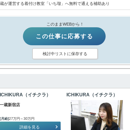
蔵が運営する着付け教室「いち瑠」へ無料で通える補助あり
このままWEBから！
この仕事に応募する
検討中リストに保存する
ICHIKURA（イチクラ）
ICHIKURA（イチクラ）
一蔵新宿店
[月給]
27万円～30万円
詳細を見る