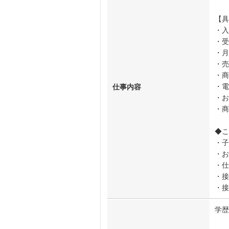
【具
・入
・受
・月
・売
・商
・電
仕事内容
・お
・商
◆こ
・子
・お
・仕
・接
・接
学歴