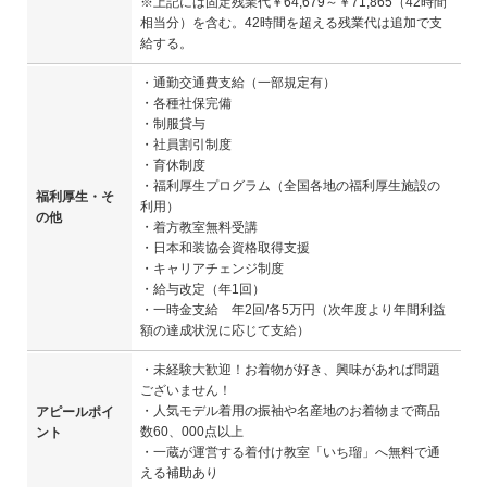
※上記には固定残業代￥64,679～￥71,865（42時間
相当分）を含む。42時間を超える残業代は追加で支
給する。
・通勤交通費支給（一部規定有）
・各種社保完備
・制服貸与
・社員割引制度
・育休制度
・福利厚生プログラム（全国各地の福利厚生施設の
福利厚生・そ
利用）
の他
・着方教室無料受講
・日本和装協会資格取得支援
・キャリアチェンジ制度
・給与改定（年1回）
・一時金支給 年2回/各5万円（次年度より年間利益
額の達成状況に応じて支給）
・未経験大歓迎！お着物が好き、興味があれば問題
ございません！
・人気モデル着用の振袖や名産地のお着物まで商品
アピールポイ
数60、000点以上
ント
・一蔵が運営する着付け教室「いち瑠」へ無料で通
える補助あり