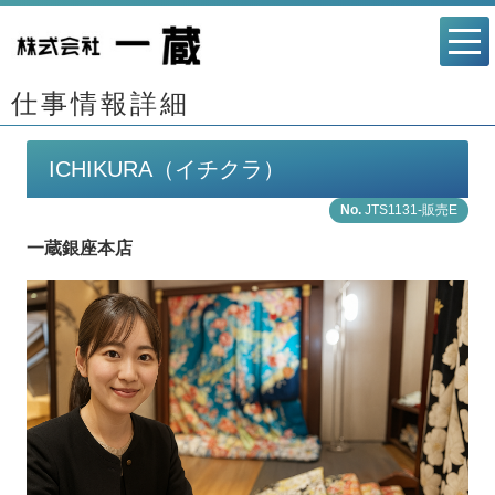
仕事情報詳細
ICHIKURA（イチクラ）
JTS1131-販売E
一蔵銀座本店