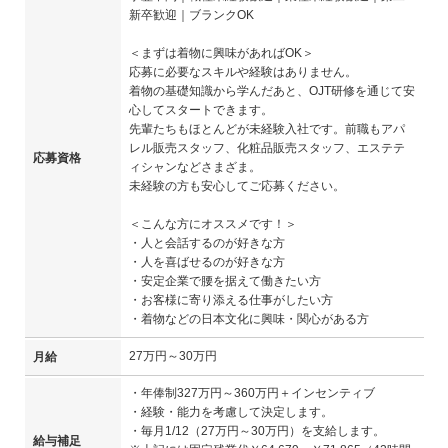
新卒歓迎｜ブランクOK
＜まずは着物に興味があればOK＞
応募に必要なスキルや経験はありません。
着物の基礎知識から学んだあと、OJT研修を通じて安
心してスタートできます。
先輩たちもほとんどが未経験入社です。前職もアパ
レル販売スタッフ、化粧品販売スタッフ、エステテ
応募資格
ィシャンなどさまざま。
未経験の方も安心してご応募ください。
＜こんな方にオススメです！＞
・人と会話するのが好きな方
・人を喜ばせるのが好きな方
・安定企業で腰を据えて働きたい方
・お客様に寄り添える仕事がしたい方
・着物などの日本文化に興味・関心がある方
27万円～30万円
月給
・年俸制327万円～360万円＋インセンティブ
・経験・能力を考慮して決定します。
・毎月1/12（27万円～30万円）を支給します。
給与補足