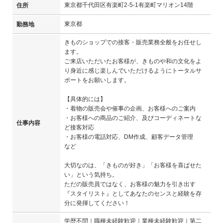
東京都千代田区有楽町2-5-1有楽町マリオン14階
住所
東京都
勤務地
きものショップでの接客・販売業務全般をお任せし
ます。
ご来店いただいたお客様が、きものや和の文化をよ
り身近に感じ楽しんでいただけるようにトータルサ
ポートをお願いします。
【具体的には】
・着物の販売会や催事の企画、お客様へのご案内
・お客様への商品のご紹介、及びコーディネートな
仕事内容
ど接客対応
・お客様の電話対応、DM作成、顧客データ管理
など
大切なのは、「きものが好き」「お客様を喜ばせた
い」という気持ち。
ただの販売員ではなく、お客様の魅力を引き出す
『スタイリスト』としてあなたのセンスと経験を存
分に発揮してください！
学歴不問｜職種未経験歓迎｜業種未経験歓迎｜第二