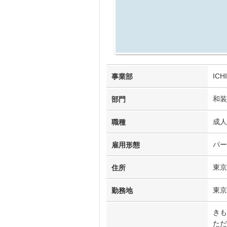
IC
事業部
和装
部門
成人
職種
パー
雇用形態
東京
住所
東京
勤務地
きも
ただ