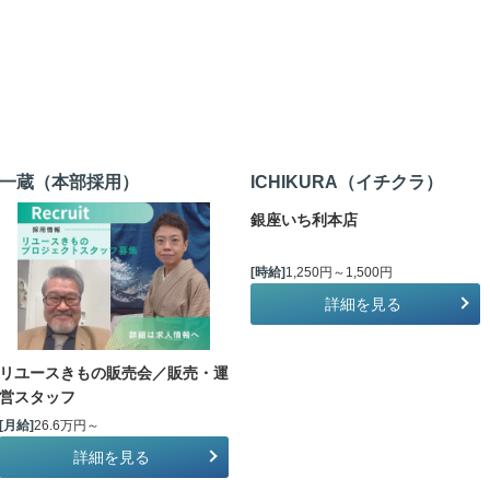
一蔵（本部採用）
ICHIKURA（イチクラ）
銀座いち利本店
[時給]
1,250円～1,500円
詳細を見る
リユースきもの販売会／販売・運
営スタッフ
[月給]
26.6万円～
詳細を見る