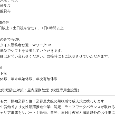
修制度
服貸与
務条件
日以上（土日祝を含む）、1日6時間以上
のみでもOK
タイム勤務者歓迎・WワークOK
単位でシフトを提出していただきます。
細はお問い合わせください。面接時にもご説明させていただきます。
日
ト制
休暇、年末年始休暇、年次有給休暇
動喫煙防止対策：屋内原則禁煙（喫煙専用室設置）
もの、振袖業界１位！業界最大級の規模感で成人式に携わります
生労働省より女性活躍推進企業に認定！ライフワークバランスが取れる
ャリア形成をサポート！販売、事務、着付け教室と撮影以外のお仕事に