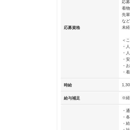
応募
着物
先輩
など
未経
応募資格
＜こ
・人
・人
・安
・お
・着
1,3
時給
※経
給与補足
・通
・各
・給
・社