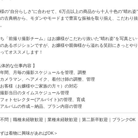
様の”自分らしさ”に合わせて、6万点以上の商品から十人十色の”晴れ姿
の古典柄から、モダンやモードまで豊富な振袖を取り揃え、こだわり抜
。
ち「前撮り撮影チーム」はお嬢様がこだわり抜いた”晴れ姿”を写真と
のあるポジションですが、お嬢様や親御様から溢れる笑顔にきっとやり
ってオススメします！
具体的な仕事内容 】
年間、月毎の撮影スケジュールを管理、調整
カメラマン、ヘアメイク、着付け師の調整、管理
お客様（お嬢様やご家族の方々）の対応
撮影当日のタイムスケジュール管理
ォトセレクター(アルバイト)の管理、育成
アルバムの作成～納品、プラン内容の管理
不問｜職種未経験歓迎｜業種未経験歓迎｜第二新卒歓迎｜ブランクOK
ずは着物に興味があればOK＞