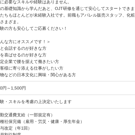
に必要なスキルや経験はありません。
の基礎知識から学んだあと、OJT研修を通じて安心してスタートできま
たちもほとんどが未経験入社です。前職もアパレル販売スタッフ、化粧
さまざま。
験の方も安心してご応募ください！
んな方にオススメです！＞
と会話するのが好きな方
を喜ばせるのが好きな方
定企業で腰を据えて働きたい方
客様に寄り添える仕事がしたい方
物などの日本文化に興味・関心がある方
00円～1,500円
験・スキルを考慮の上決定いたします
勤交通費支給（一部規定有）
種社保完備（雇用・労災・健康・厚生年金）
与改定（年1回）
員割引制度