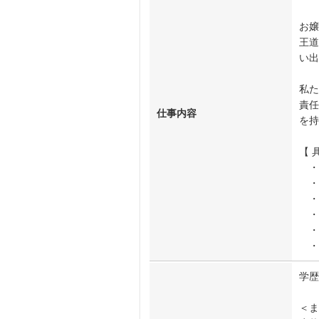
お嬢
王道
い出
私た
責任
仕事内容
を持
【 
・
・
・
・
・フ
・
学歴
＜ま