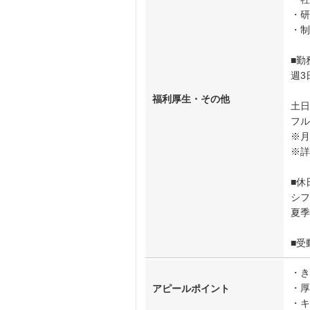
・研
・制
■勤
週3
福利厚生・その他
土日
フル
※月
※詳
■休
シフ
夏季
■受
・き
・厚
アピールポイント
・キ