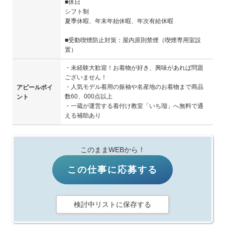
■休日
シフト制
夏季休暇、年末年始休暇、年次有給休暇
■受動喫煙防止対策：屋内原則禁煙（喫煙専用室設
置）
・未経験大歓迎！お着物が好き、興味があれば問題
ございません！
・人気モデル着用の振袖や名産地のお着物まで商品
アピールポイ
数60、000点以上
ント
・一蔵が運営する着付け教室「いち瑠」へ無料で通
える補助あり
このままWEBから！
この仕事に応募する
検討中リストに保存する