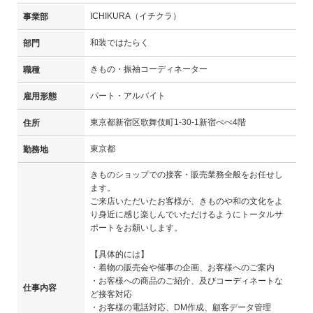
ICHIKURA（イチクラ）
事業部
和装ではたらく
部門
きもの・振袖コーディネーター
職種
パート・アルバイト
雇用形態
東京都新宿区歌舞伎町1-30-1新宿ぺぺ4階
住所
東京都
勤務地
きものショップでの接客・販売業務全般をお任せし
ます。
ご来店いただいたお客様が、きものや和の文化をよ
り身近に感じ楽しんでいただけるようにトータルサ
ポートをお願いします。
【具体的には】
・着物の販売会や催事の企画、お客様へのご案内
・お客様への商品のご紹介、及びコーディネートな
仕事内容
ど接客対応
・お客様の電話対応、DM作成、顧客データ管理