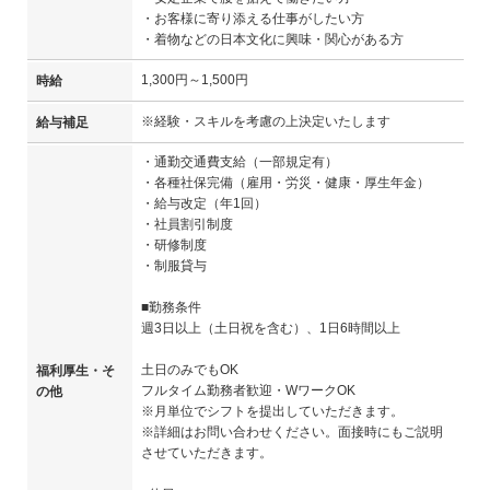
・お客様に寄り添える仕事がしたい方
・着物などの日本文化に興味・関心がある方
1,300円～1,500円
時給
※経験・スキルを考慮の上決定いたします
給与補足
・通勤交通費支給（一部規定有）
・各種社保完備（雇用・労災・健康・厚生年金）
・給与改定（年1回）
・社員割引制度
・研修制度
・制服貸与
■勤務条件
週3日以上（土日祝を含む）、1日6時間以上
土日のみでもOK
福利厚生・そ
フルタイム勤務者歓迎・WワークOK
の他
※月単位でシフトを提出していただきます。
※詳細はお問い合わせください。面接時にもご説明
させていただきます。