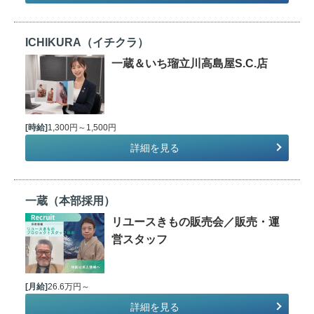
ICHIKURA（イチクラ）
一蔵＆いち瑠立川高島屋S.C.店
[時給]
1,300円～1,500円
詳細を見る
一蔵（本部採用）
リユースきもの販売会／販売・運
営スタッフ
[月給]
26.6万円～
詳細を見る