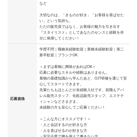
など
大切なのは、「きものが好き」「お客様を喜ばせた
い」という気持ち。
ただの販売員ではなく、お客様の魅力を引き出す
『スタイリスト』としてあなたのセンスと経験を存
分に発揮してください！
学歴不問｜職種未経験歓迎｜業種未経験歓迎｜第二
新卒歓迎｜ブランクOK
＜まずは着物に興味があればOK＞
応募に必要なスキルや経験はありません。
着物の基礎知識から学んだあと、OJT研修を通じて安
心してスタートできます。
先輩たちもほとんどが未経験入社です。前職もアパ
レル販売スタッフ、化粧品販売スタッフ、エステテ
応募資格
ィシャンなどさまざま。
未経験の方も安心してご応募ください！
＜こんな方にオススメです！＞
・人と会話するのが好きな方
・人を喜ばせるのが好きな方
・安定企業で腰を据えて働きたい方