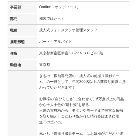
Ondine（オンディーヌ）
事業部
和装ではたらく
部門
成人式フォトスタジオ管理スタッフ
職種
パート・アルバイト
雇用形態
東京都新宿区新宿3-1-22ＮＳＯビル3階
住所
東京都
勤務地
きもの・振袖専門店の「成人式の前撮り撮影チー
ム」の一員として、年間200名以上の前撮り撮影に携
わっていただきます！
お嬢様の”自分らしさ”に合わせて、6万点以上の商品
から十人十色の”晴れ姿”を彩る。
王道の古典柄から、モダンやモードまで豊富な振袖
を取り揃え、こだわり抜かれた晴れ姿はまさに唯一
無二の想い出。
私たち「前撮り撮影チーム」はお嬢様がこだわり抜