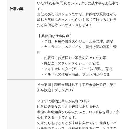
いた”晴れ姿”を写真というカタチに残す事がお仕事で
す。
仕事内容
責任のあるポジションですが、お嬢様や親御様から
溢れる笑顔にきっとやりがいを感じて頂けるお仕事
だと自信を持ってオススメします！
【 具体的な仕事内容 】
・年間、月毎の撮影スケジュールを管理、調整
・カメラマン、ヘアメイク、着付け師の調整、管
理
・お客様（お嬢様やご家族の方々）の対応
・撮影当日のタイムスケジュール管理
・フォトセレクター(アルバイト)の管理、育成
・アルバムの作成～納品、プラン内容の管理
学歴不問｜職種未経験歓迎｜業種未経験歓迎｜第二
新卒歓迎｜ブランクOK
＜まずは着物に興味があればOK＞
応募に必要なスキルや経験はありません。
着物の基礎知識から学んだあと、OJT研修を通じて安
心してスタートできます。
先輩たちもほとんどが未経験入社です。前職もアパ
レル販売スタッフ、化粧品販売スタッフ、エステテ