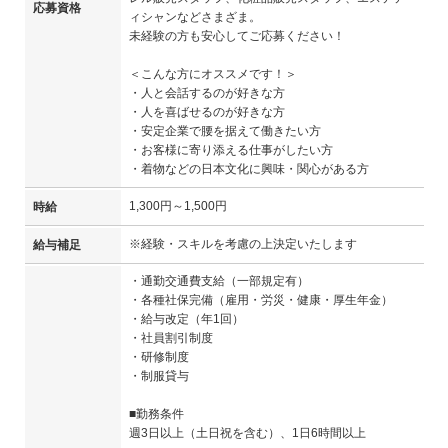
応募資格
ィシャンなどさまざま。
未経験の方も安心してご応募ください！
＜こんな方にオススメです！＞
・人と会話するのが好きな方
・人を喜ばせるのが好きな方
・安定企業で腰を据えて働きたい方
・お客様に寄り添える仕事がしたい方
・着物などの日本文化に興味・関心がある方
1,300円～1,500円
時給
※経験・スキルを考慮の上決定いたします
給与補足
・通勤交通費支給（一部規定有）
・各種社保完備（雇用・労災・健康・厚生年金）
・給与改定（年1回）
・社員割引制度
・研修制度
・制服貸与
■勤務条件
週3日以上（土日祝を含む）、1日6時間以上