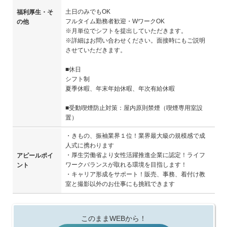
土日のみでもOK
福利厚生・そ
フルタイム勤務者歓迎・WワークOK
の他
※月単位でシフトを提出していただきます。
※詳細はお問い合わせください。面接時にもご説明
させていただきます。
■休日
シフト制
夏季休暇、年末年始休暇、年次有給休暇
■受動喫煙防止対策：屋内原則禁煙（喫煙専用室設
置）
・きもの、振袖業界１位！業界最大級の規模感で成
人式に携わります
・厚生労働省より女性活躍推進企業に認定！ライフ
アピールポイ
ワークバランスが取れる環境を目指します！
ント
・キャリア形成をサポート！販売、事務、着付け教
室と撮影以外のお仕事にも挑戦できます
このままWEBから！