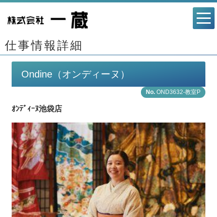
仕事情報詳細
Ondine（オンディーヌ）
OND3632-教室P
ｵﾝﾃﾞｨｰﾇ池袋店