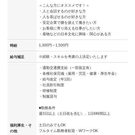
＜こんな方にオススメです！＞
・人と会話するのが好きな方
・人を喜ばせるのが好きな方
・安定企業で腰を据えて働きたい方
・お客様に寄り添える仕事がしたい方
・着物などの日本文化に興味・関心がある方
1,300円～1,500円
時給
※経験・スキルを考慮の上決定いたします
給与補足
・通勤交通費支給（一部規定有）
・各種社保完備（雇用・労災・健康・厚生年金）
・給与改定（年1回）
・社員割引制度
・研修制度
・制服貸与
■勤務条件
週3日以上（土日祝を含む）、1日6時間以上
土日のみでもOK
福利厚生・そ
フルタイム勤務者歓迎・WワークOK
の他