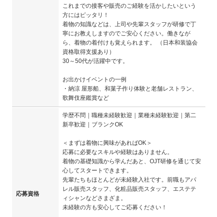
これまでの接客や販売のご経験を活かしたいという
方にはピッタリ！
着物の知識などは、上司や先輩スタッフが研修で丁
寧にお教えしますのでご安心ください。働きなが
ら、着物の着付けも覚えられます。 （日本和装協会
資格取得支援あり）
30～50代が活躍中です。
お出かけイベントの一例
・納涼 屋形船、和菓子作り体験と老舗レストラン、
歌舞伎座鑑賞など
学歴不問｜職種未経験歓迎｜業種未経験歓迎｜第二
新卒歓迎｜ブランクOK
＜まずは着物に興味があればOK＞
応募に必要なスキルや経験はありません。
着物の基礎知識から学んだあと、OJT研修を通じて安
心してスタートできます。
先輩たちもほとんどが未経験入社です。前職もアパ
レル販売スタッフ、化粧品販売スタッフ、エステテ
応募資格
ィシャンなどさまざま。
未経験の方も安心してご応募ください！