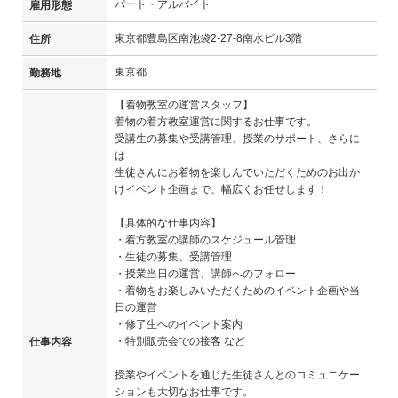
パート・アルバイト
雇用形態
東京都豊島区南池袋2-27-8南水ビル3階
住所
東京都
勤務地
【着物教室の運営スタッフ】
着物の着方教室運営に関するお仕事です。
受講生の募集や受講管理、授業のサポート、さらに
は
生徒さんにお着物を楽しんでいただくためのお出か
けイベント企画まで、幅広くお任せします！
【具体的な仕事内容】
・着方教室の講師のスケジュール管理
・生徒の募集、受講管理
・授業当日の運営、講師へのフォロー
・着物をお楽しみいただくためのイベント企画や当
日の運営
・修了生へのイベント案内
・特別販売会での接客 など
仕事内容
授業やイベントを通じた生徒さんとのコミュニケー
ションも大切なお仕事です。