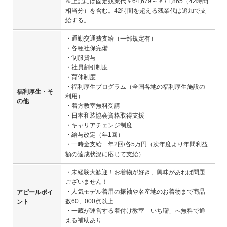
※上記には固定残業代￥64,679～￥71,865（42時間
相当分）を含む。42時間を超える残業代は追加で支
給する。
・通勤交通費支給（一部規定有）
・各種社保完備
・制服貸与
・社員割引制度
・育休制度
・福利厚生プログラム（全国各地の福利厚生施設の
福利厚生・そ
利用）
の他
・着方教室無料受講
・日本和装協会資格取得支援
・キャリアチェンジ制度
・給与改定（年1回）
・一時金支給 年2回/各5万円（次年度より年間利益
額の達成状況に応じて支給）
・未経験大歓迎！お着物が好き、興味があれば問題
ございません！
・人気モデル着用の振袖や名産地のお着物まで商品
アピールポイ
数60、000点以上
ント
・一蔵が運営する着付け教室「いち瑠」へ無料で通
える補助あり