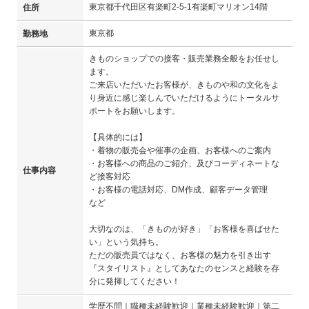
東京都千代田区有楽町2-5-1有楽町マリオン14階
住所
東京都
勤務地
きものショップでの接客・販売業務全般をお任せし
ます。
ご来店いただいたお客様が、きものや和の文化をよ
り身近に感じ楽しんでいただけるようにトータルサ
ポートをお願いします。
【具体的には】
・着物の販売会や催事の企画、お客様へのご案内
・お客様への商品のご紹介、及びコーディネートな
仕事内容
ど接客対応
・お客様の電話対応、DM作成、顧客データ管理
など
大切なのは、「きものが好き」「お客様を喜ばせた
い」という気持ち。
ただの販売員ではなく、お客様の魅力を引き出す
『スタイリスト』としてあなたのセンスと経験を存
分に発揮してください！
学歴不問｜職種未経験歓迎｜業種未経験歓迎｜第二