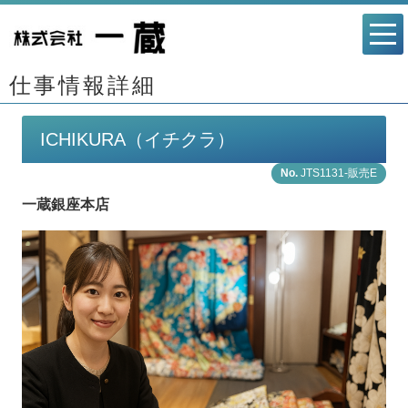
仕事情報詳細
ICHIKURA（イチクラ）
JTS1131-販売E
一蔵銀座本店