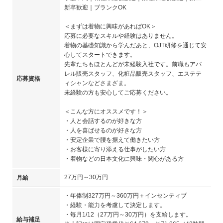
新卒歓迎｜ブランクOK
＜まずは着物に興味があればOK＞
応募に必要なスキルや経験はありません。
着物の基礎知識から学んだあと、OJT研修を通じて安
心してスタートできます。
先輩たちもほとんどが未経験入社です。前職もアパ
レル販売スタッフ、化粧品販売スタッフ、エステテ
応募資格
ィシャンなどさまざま。
未経験の方も安心してご応募ください。
＜こんな方にオススメです！＞
・人と会話するのが好きな方
・人を喜ばせるのが好きな方
・安定企業で腰を据えて働きたい方
・お客様に寄り添える仕事がしたい方
・着物などの日本文化に興味・関心がある方
27万円～30万円
月給
・年俸制327万円～360万円＋インセンティブ
・経験・能力を考慮して決定します。
・毎月1/12（27万円～30万円）を支給します。
給与補足