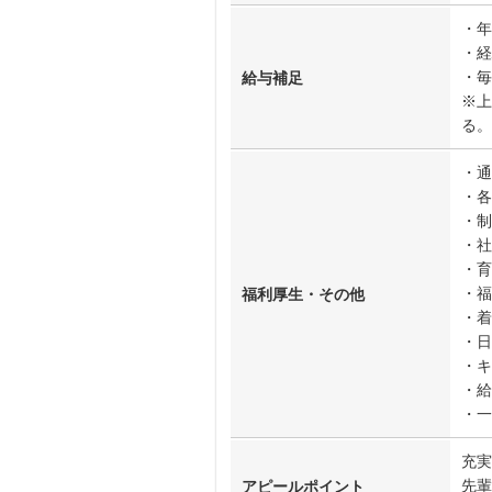
・年
・経
・毎
給与補足
※上
る。
・通
・各
・制
・社
・育
・福
福利厚生・その他
・着
・日
・キ
・給
・一
充実
先輩
アピールポイント