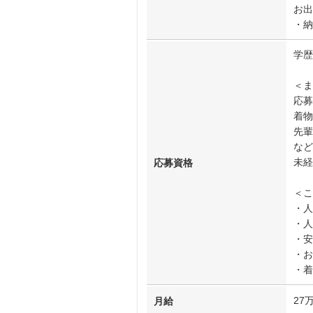
お出
・納
学歴
＜ま
応募
着物
先輩
など
未経
応募資格
＜こ
・人
・人
・安
・お
・着
27
月給