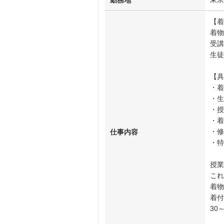
勤務地
【着
着物
受講
生徒
【具
・着
・生
・授
・着
・修
仕事内容
・特
授業
これ
着物
着付
30