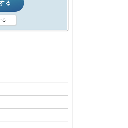
する
する