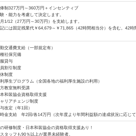
俸制327万円～360万円＋インセンティブ
験・能力を考慮して決定します。
月1/12（27万円～30万円）を支給します。
記には固定残業代￥64,679～￥71,865（42時間相当分）を含む。4
勤交通費支給（一部規定有）
種社保完備
服貸与
員割引制度
休制度
利厚生プログラム（全国各地の福利厚生施設の利用）
方教室無料受講
本和装協会資格取得支援
ャリアチェンジ制度
与改定（年1回）
時金支給 年2回/各14万円（次年度より年間利益額の達成状況に応じ
の研修制度・日本和装協会の資格取得支援あり！
スタッフも90％以上が業界未経験者。