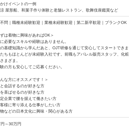
かけイベントの一例
涼 屋形船、和菓子作り体験と老舗レストラン、歌舞伎座鑑賞など
不問｜職種未経験歓迎｜業種未経験歓迎｜第二新卒歓迎｜ブランクOK
ずは着物に興味があればOK＞
に必要なスキルや経験はありません。
の基礎知識から学んだあと、OJT研修を通じて安心してスタートできま
たちもほとんどが未経験入社です。前職もアパレル販売スタッフ、化粧
さまざま。
験の方も安心してご応募ください。
んな方にオススメです！＞
と会話するのが好きな方
を喜ばせるのが好きな方
定企業で腰を据えて働きたい方
客様に寄り添える仕事がしたい方
物などの日本文化に興味・関心がある方
万円～30万円