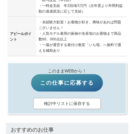
・給与改定（年1回）
・一時金支給 年2回/各5万円（次年度より年間利益
額の達成状況に応じて支給）
・未経験大歓迎！お着物が好き、興味があれば問題
ございません！
・人気モデル着用の振袖や名産地のお着物まで商品
アピールポイ
数60、000点以上
ント
・一蔵が運営する着付け教室「いち瑠」へ無料で通
える補助あり
このままWEBから！
この仕事に応募する
検討中リストに保存する
おすすめのお仕事