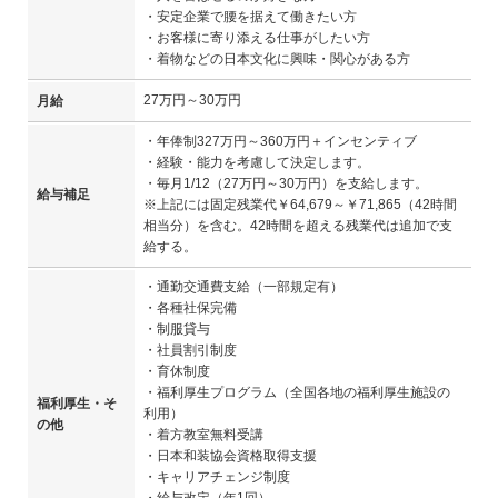
・安定企業で腰を据えて働きたい方
・お客様に寄り添える仕事がしたい方
・着物などの日本文化に興味・関心がある方
27万円～30万円
月給
・年俸制327万円～360万円＋インセンティブ
・経験・能力を考慮して決定します。
・毎月1/12（27万円～30万円）を支給します。
給与補足
※上記には固定残業代￥64,679～￥71,865（42時間
相当分）を含む。42時間を超える残業代は追加で支
給する。
・通勤交通費支給（一部規定有）
・各種社保完備
・制服貸与
・社員割引制度
・育休制度
・福利厚生プログラム（全国各地の福利厚生施設の
福利厚生・そ
利用）
の他
・着方教室無料受講
・日本和装協会資格取得支援
・キャリアチェンジ制度