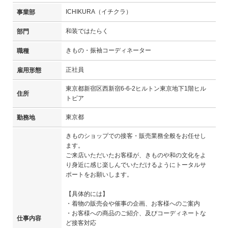
ICHIKURA（イチクラ）
事業部
和装ではたらく
部門
きもの・振袖コーディネーター
職種
正社員
雇用形態
東京都新宿区西新宿6-6-2ヒルトン東京地下1階ヒル
住所
トピア
東京都
勤務地
きものショップでの接客・販売業務全般をお任せし
ます。
ご来店いただいたお客様が、きものや和の文化をよ
り身近に感じ楽しんでいただけるようにトータルサ
ポートをお願いします。
【具体的には】
・着物の販売会や催事の企画、お客様へのご案内
・お客様への商品のご紹介、及びコーディネートな
仕事内容
ど接客対応