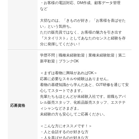
・お客様の電話対応、DM作成、顧客データ管理
など
大切なのは、「きものが好き」「お客様を喜ばせた
い」という気持ち。
ただの販売員ではなく、お客様の魅力を引き出す
『スタイリスト』としてあなたのセンスと経験を存
分に発揮してください！
学歴不問｜職種未経験歓迎｜業種未経験歓迎｜第二
新卒歓迎｜ブランクOK
＜まずは着物に興味があればOK＞
応募に必要なスキルや経験はありません。
着物の基礎知識から学んだあと、OJT研修を通じて安
心してスタートできます。
先輩たちもほとんどが未経験入社です。前職もアパ
レル販売スタッフ、化粧品販売スタッフ、エステテ
応募資格
ィシャンなどさまざま。
未経験の方も安心してご応募ください。
＜こんな方にオススメです！＞
・人と会話するのが好きな方
・人を喜ばせるのが好きな方