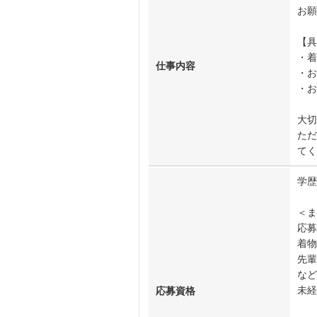
お願
【具
・着
仕事内容
・お
・
大切
ただ
てく
学歴
＜ま
応募
着物
先輩
など
未経
応募資格