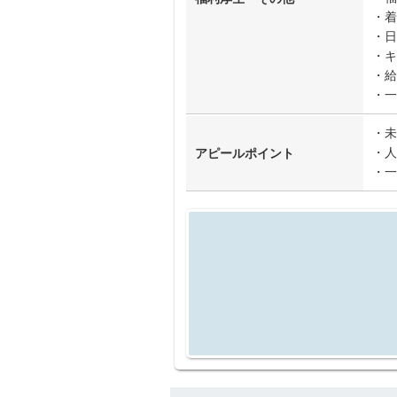
・着
・日
・キ
・給
・一
・未
・人
アピールポイント
・一