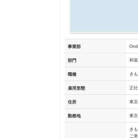
On
事業部
和装
部門
きも
職種
正社
雇用形態
東京
住所
東京
勤務地
きも
ご来