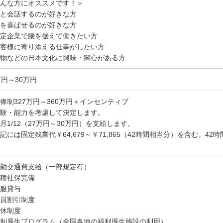
んな方にオススメです！＞
と会話するのが好きな方
を喜ばせるのが好きな方
定企業で腰を据えて働きたい方
客様に寄り添える仕事がしたい方
物などの日本文化に興味・関心がある方
万円～30万円
俸制327万円～360万円＋インセンティブ
験・能力を考慮して決定します。
月1/12（27万円～30万円）を支給します。
記には固定残業代￥64,679～￥71,865（42時間相当分）を含む。4
勤交通費支給（一部規定有）
種社保完備
服貸与
員割引制度
休制度
利厚生プログラム（全国各地の福利厚生施設の利用）