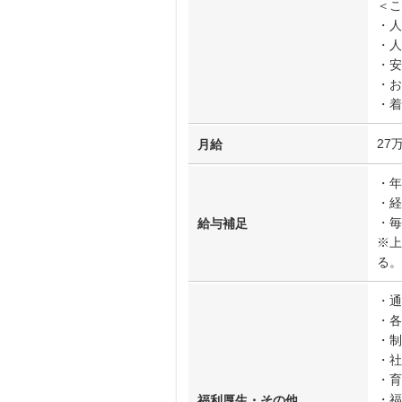
＜こ
・人
・人
・安
・お
・着
27
月給
・年
・経
・毎
給与補足
※上
る。
・通
・各
・制
・社
・育
・福
福利厚生・その他