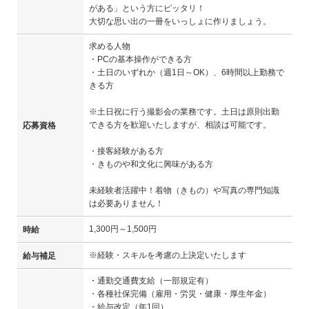
がある」という方にピッタリ！
大切な思い出の一冊をいっしょに作りましょう。
求める人物
・PCの基本操作ができる方
・土日のいずれか（週1日～OK）、6時間以上勤務で
きる方
※土日祝に行う撮影会の業務です。土日は原則出勤
できる方を歓迎いたしますが、相談は可能です。
応募資格
・接客経験がある方
・きものや和文化に興味がある方
未経験者活躍中！着物（きもの）や写真の専門知識
は必要ありません！
1,300円～1,500円
時給
※経験・スキルを考慮の上決定いたします
給与補足
・通勤交通費支給（一部規定有）
・各種社保完備（雇用・労災・健康・厚生年金）
・給与改定（年1回）