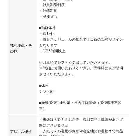
・社員割引制度
・研修制度
・制服貸与
■勤務条件
・週1日～
・撮影スケジュールの都合で土日祝の勤務がメイン
となります
福利厚生・そ
・1日6時間以上
の他
※月単位でシフトを提出していただきます。
※詳細はお問い合わせください。面接時にもご説明
させていただきます。
■休日
シフト制
■受動喫煙防止対策：屋内原則禁煙（喫煙専用室設
置）
・未経験大歓迎！お着物、撮影業務に興味があれば
問題ございません！
・人気モデル着用の振袖や名産地のお着物まで商品
アピールポイ