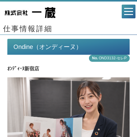
仕事情報詳細
Ondine（オンディーヌ）
OND3132-セレP
ｵﾝﾃﾞｨｰﾇ新宿店