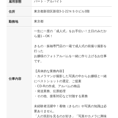
パート・アルバイト
雇用形態
東京都新宿区新宿3-1-22ＮＳＯビル3階
住所
東京都
勤務地
一生に一度の「成人式」をお手伝い！土日のみだか
ら週1～OK！
きもの・振袖専門店の一蔵で成人式の前撮り撮影を
行った
お嬢様のフォトアルバムを一緒に作り上げるお仕事
です。
【具体的な業務内容】
・カメラマンが撮影した写真の中からお嬢様と一緒
仕事内容
にベストショットの選定、ご提案
・CD-Rの作成、アルバムの検品
・発送業務、伝票処理
・その他、接客対応など付随する業務
未経験者活躍中！着物（きもの）や写真の知識は必
要ありません。
「人の笑顔を見るのが好き」「写真やカメラに興味