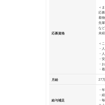
＜ま
応募
着物
先輩
など
未経
応募資格
＜こ
・人
・人
・安
・お
・着
27
月給
・年
・経
・毎
給与補足