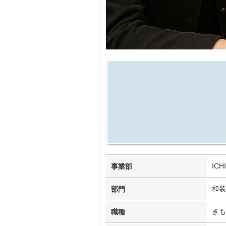
IC
事業部
和装
部門
きも
職種