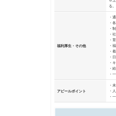
※上
る。
・通
・各
・制
・社
・育
・福
福利厚生・その他
・着
・日
・キ
・給
・一
・未
・人
アピールポイント
・一