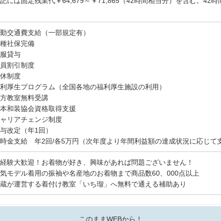
記には固定残業代￥64,679～￥71,865（42時間相当分）を含む。4
勤交通費支給（一部規定有）
種社保完備
服貸与
員割引制度
休制度
利厚生プログラム（全国各地の福利厚生施設の利用）
方教室無料受講
本和装協会資格取得支援
ャリアチェンジ制度
与改定（年1回）
時金支給 年2回/各5万円（次年度より年間利益額の達成状況に応じて
経験大歓迎！お着物が好き、興味があれば問題ございません！
気モデル着用の振袖や名産地のお着物まで商品数60、000点以上
蔵が運営する着付け教室「いち瑠」へ無料で通える補助あり
このままWEBから！