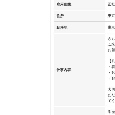
正社
雇用形態
東京
住所
東京
勤務地
きも
ご来
お願
【具
・着
仕事内容
・お
・
大切
ただ
てく
学歴