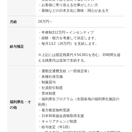
・お客様に寄り添える仕事がしたい方
・着物などの日本文化に興味・関心がある方
26万円～
月給
・年俸制312万円＋インセンティブ
・経験・能力を考慮して決定します。
・毎月1/12（26万円）を支給します。
給与補足
※上記には固定残業代￥54,061を含む。35時間を超
える残業代は追加で支給する。
・通勤交通費支給（一部規定有）
・各種社保完備
・制服貸与
・社員割引制度
・育休制度
・福利厚生プログラム（全国各地の福利厚生施設の
福利厚生・そ
利用）
の他
・着方教室無料受講
・日本和装協会資格取得支援
・キャリアチェンジ制度
・給与改定（年1回）