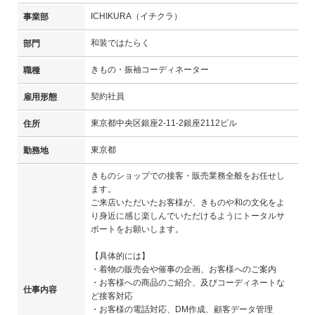
ICHIKURA（イチクラ）
事業部
和装ではたらく
部門
きもの・振袖コーディネーター
職種
契約社員
雇用形態
東京都中央区銀座2-11-2銀座2112ビル
住所
東京都
勤務地
きものショップでの接客・販売業務全般をお任せし
ます。
ご来店いただいたお客様が、きものや和の文化をよ
り身近に感じ楽しんでいただけるようにトータルサ
ポートをお願いします。
【具体的には】
・着物の販売会や催事の企画、お客様へのご案内
・お客様への商品のご紹介、及びコーディネートな
仕事内容
ど接客対応
・お客様の電話対応、DM作成、顧客データ管理