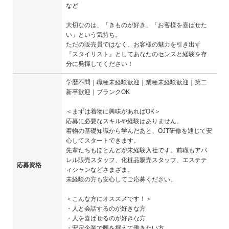
など
大切なのは、「きものが好き」「お客様を喜ばせた
い」という気持ち。
ただの販売員ではなく、お客様の魅力を引き出す
『スタイリスト』としてあなたのセンスと経験を存
分に発揮してください！
学歴不問｜職種未経験歓迎｜業種未経験歓迎｜第二
新卒歓迎｜ブランクOK
＜まずは着物に興味があればOK＞
応募に必要なスキルや経験はありません。
着物の基礎知識から学んだあと、OJT研修を通じて安
心してスタートできます。
先輩たちもほとんどが未経験入社です。前職もアパ
レル販売スタッフ、化粧品販売スタッフ、エステテ
応募資格
ィシャンなどさまざま。
未経験の方も安心してご応募ください。
＜こんな方にオススメです！＞
・人と会話するのが好きな方
・人を喜ばせるのが好きな方
・安定企業で腰を据えて働きたい方