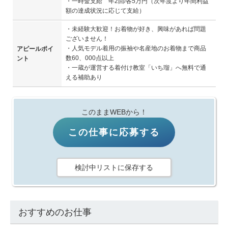
・一時金支給 年2回/各5万円（次年度より年間利益
額の達成状況に応じて支給）
・未経験大歓迎！お着物が好き、興味があれば問題
ございません！
・人気モデル着用の振袖や名産地のお着物まで商品
アピールポイ
数60、000点以上
ント
・一蔵が運営する着付け教室「いち瑠」へ無料で通
える補助あり
このままWEBから！
この仕事に応募する
検討中リストに保存する
おすすめのお仕事