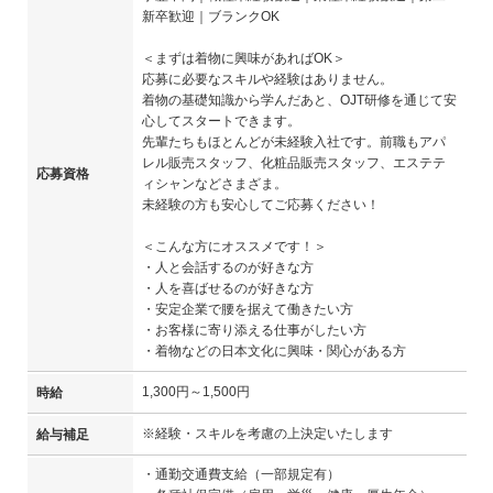
新卒歓迎｜ブランクOK
＜まずは着物に興味があればOK＞
応募に必要なスキルや経験はありません。
着物の基礎知識から学んだあと、OJT研修を通じて安
心してスタートできます。
先輩たちもほとんどが未経験入社です。前職もアパ
レル販売スタッフ、化粧品販売スタッフ、エステテ
応募資格
ィシャンなどさまざま。
未経験の方も安心してご応募ください！
＜こんな方にオススメです！＞
・人と会話するのが好きな方
・人を喜ばせるのが好きな方
・安定企業で腰を据えて働きたい方
・お客様に寄り添える仕事がしたい方
・着物などの日本文化に興味・関心がある方
1,300円～1,500円
時給
※経験・スキルを考慮の上決定いたします
給与補足
・通勤交通費支給（一部規定有）