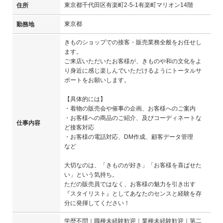
東京都千代田区有楽町2-5-1有楽町マリオン14階
住所
東京都
勤務地
きものショップでの接客・販売業務全般をお任せし
ます。
ご来店いただいたお客様が、きものや和の文化をよ
り身近に感じ楽しんでいただけるようにトータルサ
ポートをお願いします。
【具体的には】
・着物の販売会や催事の企画、お客様へのご案内
・お客様への商品のご紹介、及びコーディネートな
仕事内容
ど接客対応
・お客様の電話対応、DM作成、顧客データ管理
など
大切なのは、「きものが好き」「お客様を喜ばせた
い」という気持ち。
ただの販売員ではなく、お客様の魅力を引き出す
『スタイリスト』としてあなたのセンスと経験を存
分に発揮してください！
学歴不問｜職種未経験歓迎｜業種未経験歓迎｜第二