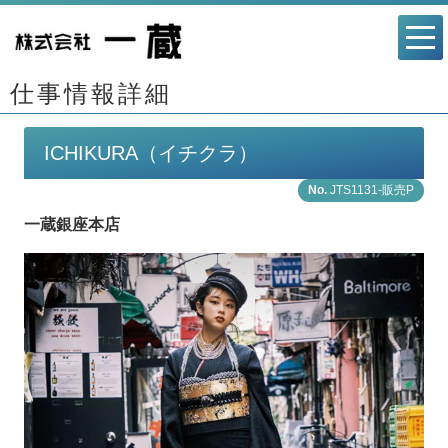
仕事情報詳細
ICHIKURA（イチクラ）
JTS1131-販売P
一蔵銀座本店