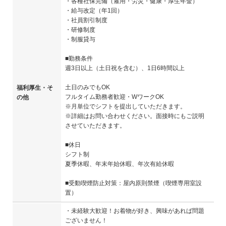
・各種社保完備（雇用・労災・健康・厚生年金）
・給与改定（年1回）
・社員割引制度
・研修制度
・制服貸与
■勤務条件
週3日以上（土日祝を含む）、1日6時間以上
土日のみでもOK
福利厚生・そ
フルタイム勤務者歓迎・WワークOK
の他
※月単位でシフトを提出していただきます。
※詳細はお問い合わせください。面接時にもご説明
させていただきます。
■休日
シフト制
夏季休暇、年末年始休暇、年次有給休暇
■受動喫煙防止対策：屋内原則禁煙（喫煙専用室設
置）
・未経験大歓迎！お着物が好き、興味があれば問題
ございません！