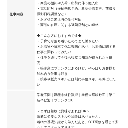
・商品の棚卸や入荷・出荷に伴う搬入出
・電話応対（振袖来店予約、教室受講変更、前撮り
撮影日程調整など）
仕事内容
・お客様ご来店時の受付対応
・商品の在庫に関する近隣店舗との連絡
◆こんな方におすすめです◆
・子育てが落ち着いたのでまた働きたい
・お着物や日本文化に興味があり、お着物に関する
仕事に関わってみたい
・仕事を通して今後も役立つ知識が得られたら最
高！
・接客業にブランクはあるけど、やっぱりお客様と
触れ合う仕事は好き
・接客や販売スキルとは別に事務スキルも伸ばした
い
学歴不問｜職種未経験歓迎｜業種未経験歓迎｜第二
新卒歓迎｜ブランクOK
＜まずは着物に興味があればOK＞
応募に必要なスキルや経験はありません。
着物の基礎知識から学んだあと、OJT研修を通じて安
心してスタートできます。