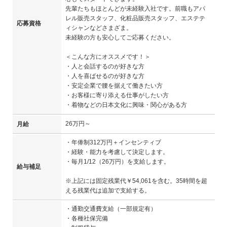
先輩たちもほとんどが未経験入社です。前職もアパ
レル販売スタッフ、化粧品販売スタッフ、エステテ
応募資格
ィシャンなどさまざま。
未経験の方も安心してご応募ください。
＜こんな方にオススメです！＞
・人と会話するのが好きな方
・人を喜ばせるのが好きな方
・安定企業で腰を据えて働きたい方
・お客様に寄り添える仕事がしたい方
・着物などの日本文化に興味・関心がある方
26万円～
月給
・年俸制312万円＋インセンティブ
・経験・能力を考慮して決定します。
・毎月1/12（26万円）を支給します。
給与補足
※上記には固定残業代￥54,061を含む。35時間を超
える残業代は追加で支給する。
・通勤交通費支給（一部規定有）
・各種社保完備