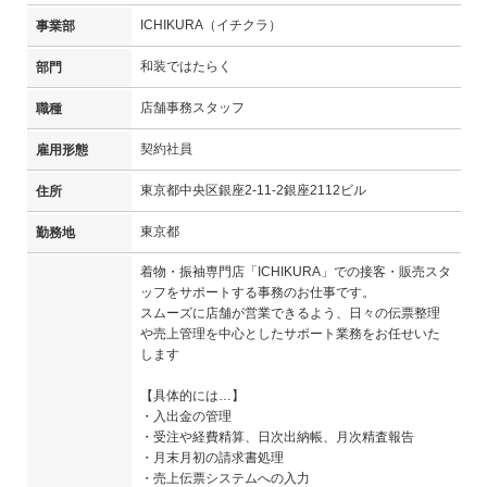
ICHIKURA（イチクラ）
事業部
和装ではたらく
部門
店舗事務スタッフ
職種
契約社員
雇用形態
東京都中央区銀座2-11-2銀座2112ビル
住所
東京都
勤務地
着物・振袖専門店「ICHIKURA」での接客・販売スタ
ッフをサポートする事務のお仕事です。
スムーズに店舗が営業できるよう、日々の伝票整理
や売上管理を中心としたサポート業務をお任せいた
します
【具体的には…】
・入出金の管理
・受注や経費精算、日次出納帳、月次精査報告
・月末月初の請求書処理
・売上伝票システムへの入力