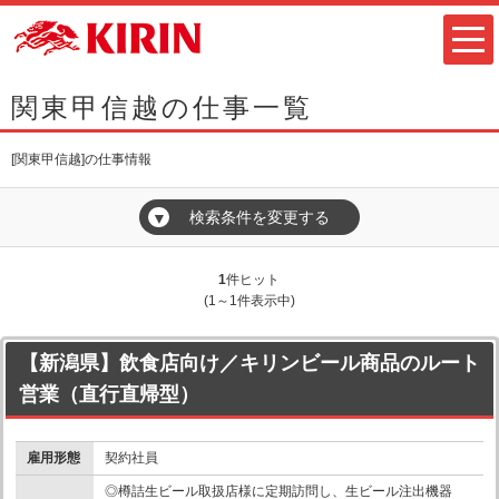
関東甲信越の仕事一覧
[関東甲信越]の仕事情報
検索条件を変更する
▼
1
件ヒット
(1～1件表示中)
【新潟県】飲食店向け／キリンビール商品のルート
営業（直行直帰型）
雇用形態
契約社員
◎樽詰生ビール取扱店様に定期訪問し、生ビール注出機器