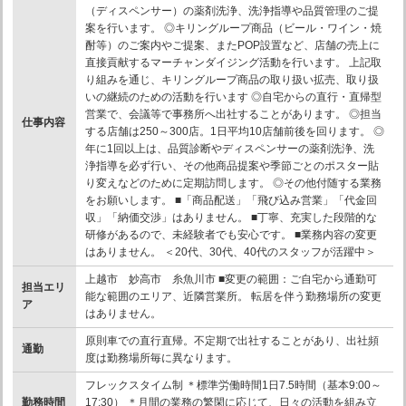
（ディスペンサー）の薬剤洗浄、洗浄指導や品質管理のご提
案を行います。 ◎キリングループ商品（ビール・ワイン・焼
酎等）のご案内やご提案、またPOP設置など、店舗の売上に
直接貢献するマーチャンダイジング活動を行います。 上記取
り組みを通じ、キリングループ商品の取り扱い拡売、取り扱
いの継続のための活動を行います ◎自宅からの直行・直帰型
営業で、会議等で事務所へ出社することがあります。 ◎担当
仕事内容
する店舗は250～300店。1日平均10店舗前後を回ります。 ◎
年に1回以上は、品質診断やディスペンサーの薬剤洗浄、洗
浄指導を必ず行い、その他商品提案や季節ごとのポスター貼
り変えなどのために定期訪問します。 ◎その他付随する業務
をお願いします。 ■「商品配送」「飛び込み営業」「代金回
収」「納価交渉」はありません。 ■丁寧、充実した段階的な
研修があるので、未経験者でも安心です。 ■業務内容の変更
はありません。 ＜20代、30代、40代のスタッフが活躍中＞
上越市 妙高市 糸魚川市 ■変更の範囲：ご自宅から通勤可
担当エリ
能な範囲のエリア、近隣営業所。 転居を伴う勤務場所の変更
ア
はありません。
原則車での直行直帰。不定期で出社することがあり、出社頻
通勤
度は勤務場所毎に異なります。
フレックスタイム制 ＊標準労働時間1日7.5時間（基本9:00～
勤務時間
17:30） ＊月間の業務の繁閑に応じて、日々の活動を組み立