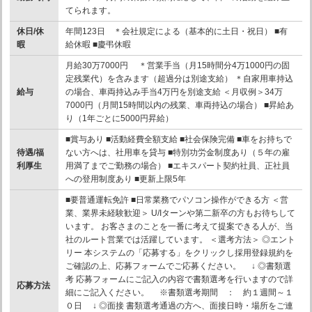
てられます。
休日/休
年間123日 ＊会社規定による（基本的に土日・祝日） ■有
暇
給休暇 ■慶弔休暇
月給30万7000円 ＊営業手当（月15時間分4万1000円の固
定残業代）を含みます（超過分は別途支給） ＊自家用車持込
給与
の場合、車両持込み手当4万円を別途支給 ＜月収例＞34万
7000円（月間15時間以内の残業、車両持込の場合） ■昇給あ
り（1年ごとに5000円昇給）
■賞与あり ■活動経費全額支給 ■社会保険完備 ■車をお持ちで
待遇/福
ない方へは、社用車を貸与 ■特別功労金制度あり（５年の雇
利厚生
用満了までご勤務の場合） ■エキスパート契約社員、正社員
への登用制度あり ■更新上限5年
■要普通運転免許 ■日常業務でパソコン操作ができる方 ＜営
業、業界未経験歓迎＞ U/Iターンや第二新卒の方もお待ちして
います。 お客さまのことを一番に考えて提案できる人が、当
社のルート営業では活躍しています。 ＜選考方法＞ ◎エント
リー 本システムの「応募する」をクリックし採用登録規約を
ご確認の上、応募フォームでご応募ください。 ↓ ◎書類選
考 応募フォームにご記入の内容で書類選考を行いますので詳
応募方法
細にご記入ください。 ※書類選考期間 ： 約１週間～１
０日 ↓ ◎面接 書類選考通過の方へ、面接日時・場所をご連