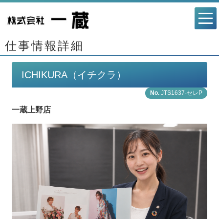
仕事情報詳細
ICHIKURA（イチクラ）
JTS1637-セレP
一蔵上野店