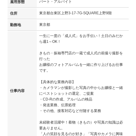
パート・アルバイト
雇用形態
東京都台東区上野3-17-7G-SQUARE上野9階
住所
東京都
勤務地
一生に一度の「成人式」をお手伝い！土日のみだか
ら週1～OK！
きもの・振袖専門店の一蔵で成人式の前撮り撮影を
行った
お嬢様のフォトアルバムを一緒に作り上げるお仕事
です。
【具体的な業務内容】
・カメラマンが撮影した写真の中からお嬢様と一緒
仕事内容
にベストショットの選定、ご提案
・CD-Rの作成、アルバムの検品
・発送業務、伝票処理
・その他、接客対応など付随する業務
未経験者活躍中！着物（きもの）や写真の知識は必
要ありません。
「人の笑顔を見るのが好き」「写真やカメラに興味