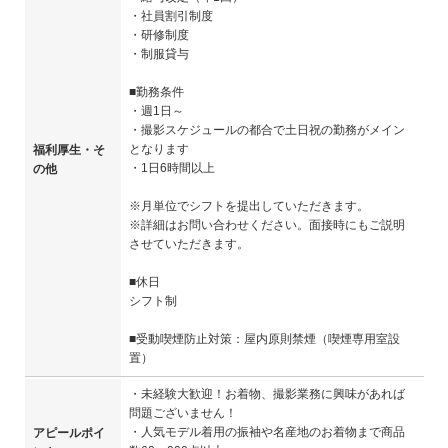
・社員割引制度
・研修制度
・制服貸与
■勤務条件
・週1日～
・撮影スケジュールの都合で土日祝の勤務がメイン
となります
福利厚生・そ
・1日6時間以上
の他
※月単位でシフトを提出していただきます。
※詳細はお問い合わせください。面接時にもご説明
させていただきます。
■休日
シフト制
■受動喫煙防止対策：屋内原則禁煙（喫煙専用室設
置）
・未経験大歓迎！お着物、撮影業務に興味があれば
問題ございません！
・人気モデル着用の振袖や名産地のお着物まで商品
アピールポイ