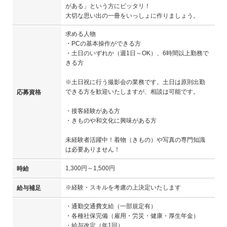
がある」という方にピッタリ！
大切な思い出の一冊をいっしょに作りましょう。
求める人物
・PCの基本操作ができる方
・土日のいずれか（週1日～OK）、6時間以上勤務で
きる方
※土日祝に行う撮影会の業務です。土日は原則出勤
できる方を歓迎いたしますが、相談は可能です。
応募資格
・接客経験がある方
・きものや和文化に興味がある方
未経験者活躍中！着物（きもの）や写真の専門知識
は必要ありません！
1,300円～1,500円
時給
※経験・スキルを考慮の上決定いたします
給与補足
・通勤交通費支給（一部規定有）
・各種社保完備（雇用・労災・健康・厚生年金）
・給与改定（年1回）